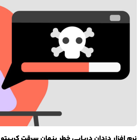
نرم افزار دزدان دریایی خطر پنهان سرقت کریپتو