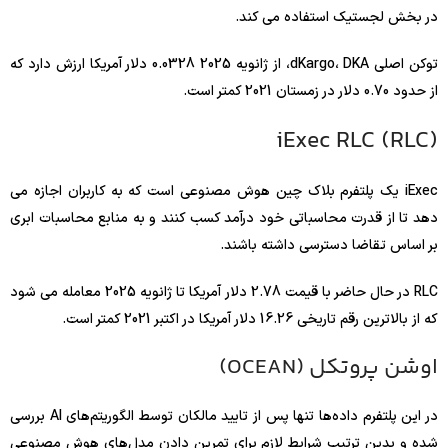
در بخش لجستیک استفاده می کند.
توکن اصلی dKargo، DKA، از ژانویه 2025 0.0328 دلار آمریکا ارزش دارد که
از حدود 0.70 دلار در زمستان 2021 کمتر است.
iExec RLC (RLC)
iExec یک پلتفرم بلاک چین هوش مصنوعی است که به کاربران اجازه می
دهد تا از قدرت محاسباتی خود درآمد کسب کنند و به منابع محاسبات ابری
بر اساس تقاضا دسترسی داشته باشند.
RLC در حال حاضر با قیمت 2.78 دلار آمریکا تا ژانویه 2025 معامله می شود
که از بالاترین رقم تاریخی 16.26 دلار آمریکا در اکتبر 2021 کمتر است.
اوشن پروتکل (OCEAN)
در این پلتفرم داده‌ها تنها پس از تایید مالکان توسط الگوریتم‌های AI بررسی
شده و بدین ترتیب شرایط لازم برای تمرین دادن مدل‌های هوش مصنوعی