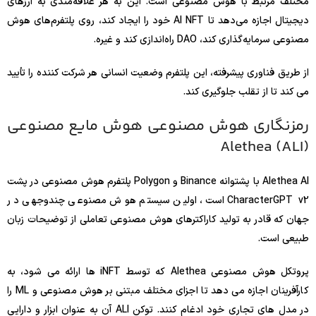
مختلف مرتبط با هوش مصنوعی است. این به هر علاقه‌مندی به ارزهای
دیجیتال اجازه می‌دهد تا AI NFT خود را ایجاد کند، روی پلتفرم‌های هوش
مصنوعی سرمایه‌گذاری کند، DAO راه‌اندازی کند و غیره.
از طریق فناوری پیشرفته، این پلتفرم وضعیت انسانی هر شرکت کننده را تأیید
می کند تا از تقلب جلوگیری کند.
رمزنگاری هوش مصنوعی هوش مایع مصنوعی
Alethea (ALI)
Alethea AI با پشتوانه Binance و Polygon پلتفرم هوش مصنوعی در پشت
CharacterGPT v2 است، اولین سیستم هوش مصنوعی چندوجهی در
جهان که قادر به تولید کاراکترهای هوش مصنوعی تعاملی از توضیحات زبان
طبیعی است.
پروتکل هوش مصنوعی Alethea که توسط iNFT ها ارائه می شود، به
کارآفرینان اجازه می دهد تا اجزای مختلف مبتنی بر هوش مصنوعی و ML را
در مدل های تجاری خود ادغام کنند. توکن ALI آن به عنوان ابزار و دارایی