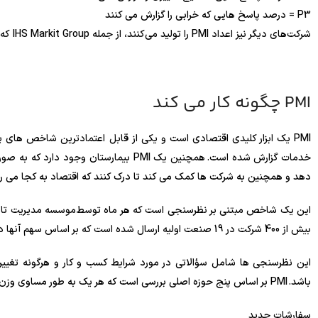
P3 = درصد پاسخ هایی که خرابی را گزارش می کنند
شرکت‌های دیگر نیز اعداد PMI را تولید می‌کنند، از جمله IHS Markit Group که PMI را برای کشورهای مختلف خارج از ایالات متحده ارائه می‌کند.
PMI چگونه کار می کند
PMI یک ابزار کلیدی اقتصادی است و یکی از قابل اعتمادترین شاخص ها
خدمات گزارش شده است. همچنین یک PMI بیما
دهد و همچنین به شرکت ها کمک می کند تا درک کنند که اقتصاد به کجا می ر
بیش از 400 شرکت در 19 صنعت اولیه ارسال شده است که بر اساس سهم آنها در تولید ناخالص داخلی ایالات متحده (GDP) وزن می شود .
این نظرسنجی ها شامل سؤالاتی در مورد شرایط کسب و کار و هرگونه تغییر 
باشد. PMI بر اساس پنج حوزه اصلی بررسی است که هر یک به طور مساوی وزن دارند:
سفارشات جدید