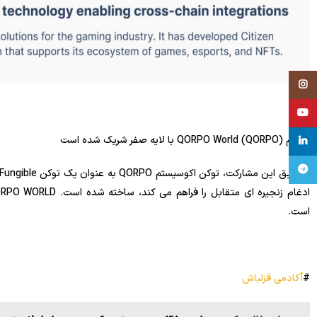
Instagram
YouTube
پلتفرم QORPO World (QORPO) با لایه صفر شریک شده است
linkedin
تلگرام
است.
#
آکادمی قزلباش