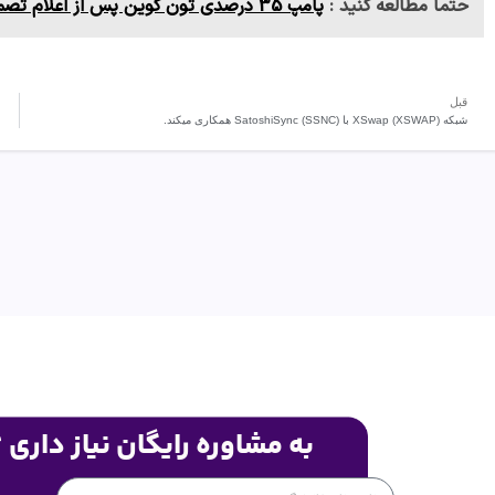
حتما مطالعه کنید :
پامپ 35 درصدی تون‌ کوین پس از اعلام تصمیم جدید پاول دوروف
قبل
شبکه XSwap (XSWAP) با SatoshiSync (SSNC) همکاری میکند.
به مشاوره رایگان نیاز داری 