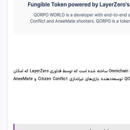
از طریق این مشارکت، توکن اکوسیستم QORPO به عنوان یک توکن Omnichain Fungible ساخته شده است که توسط فناوری LayerZero که امکان
ادغام زنجیره ای متقابل را فراهم می کند، ساخته شده است. QORPO WORLD توسعه‌دهنده بازی‌های تیراندازی Citizen Conflict و AneeMate