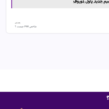
بعدی
شاخص PMI چیست ؟
؟