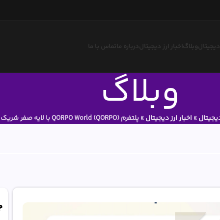
 دیجیتال
وبلاگ
اخبار ارز دیجیتال
درباره ما
تماس با ما
وبلاگ
دیجیتال
»
اخبار ارز دیجیتال
»
پلتفرم QORPO World (QORPO) با لایه صفر شریک شده است.!
ج