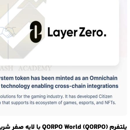
پلتفرم QORPO World (QORPO) با لایه صفر شریک شده است.!