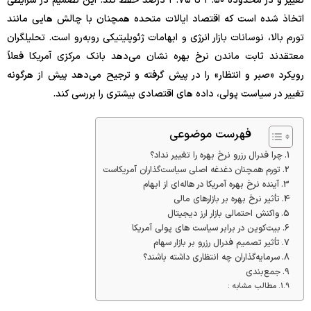
تغییر و در محدوده ۳.۵۰ تا ۳.۷۵ درصد حفظ کند. این تصمیم در شرایطی
اتخاذ شده است که اقتصاد ایالات متحده همچنان با چالش‌ هایی مانند
تورم بالا، نوسانات بازار انرژی و ابهامات ژئوپلیتیکی روبه‌رو است. تحلیلگران
معتقدند ثابت ماندن نرخ بهره نشان می‌دهد بانک مرکزی آمریکا فعلاً
رویکرد «صبر و انتظار» را در پیش گرفته و ترجیح می‌دهد پیش از هرگونه
تغییر در سیاست پولی، داده‌ های اقتصادی بیشتری را بررسی کند.
فهرست موضوعی
چرا فدرال رزرو نرخ بهره را تغییر نداد؟
تورم همچنان دغدغه اصلی سیاست‌گذاران آمریکاست
آینده نرخ بهره آمریکا در هاله‌ای از ابهام
تأثیر نرخ بهره بر بازارهای مالی
واکنش احتمالی بازار ارز دیجیتال
بیت‌کوین در برابر سیاست‌ های پولی آمریکا
تأثیر تصمیم فدرال رزرو بر بازار سهام
سرمایه‌گذاران چه انتظاری داشته باشند؟
جمع‌بندی
مطالب مشابه :