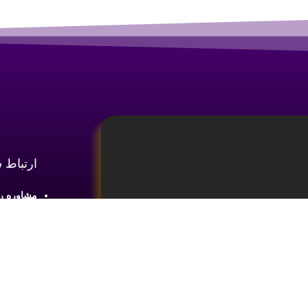
ارتباط 
مشاوره رایگان :
آدرس : شع
طبقه2 واحد 4
ینه
آموزش تحلیل و تکنیکال ارز دیجیتال،
ما را در 
یای بازار های مالی کسب اطلاعات و دانش
 ضروری می باشد.