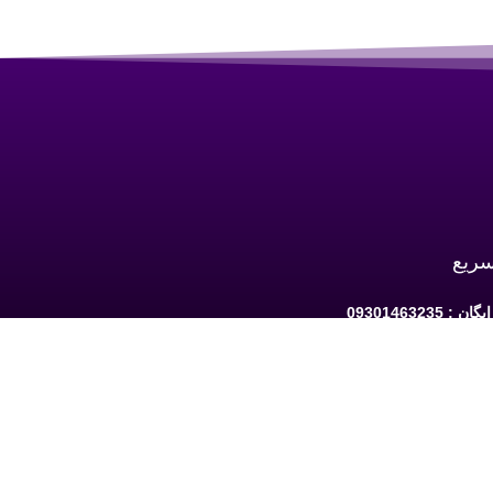
سریع
 09301463235
به ارومیه: خیابان سرداران یک مابین چهارراه
حافظ و فلکه نه پله روبروی دیلی مارکت ساختمان کوثر 1 -
شبکه های اجتماعی دنبال کنید: