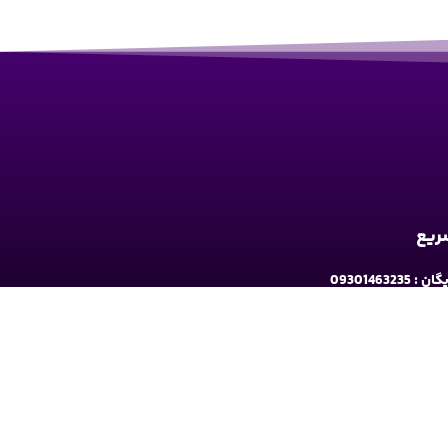
سریع
09301463235
به ارومیه: خیابان سرداران یک مابین چهارراه حافظ
و فلکه نه پله روبروی دیلی مارکت ساختمان کوثر 1 - طبقه2
شبکه های اجتماعی دنبال کنید: