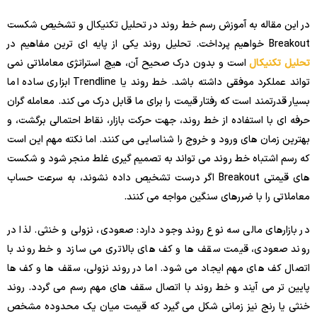
در این مقاله به آموزش رسم خط روند در تحلیل تکنیکال و تشخیص شکست
Breakout خواهیم پرداخت. تحلیل روند یکی از پایه ای ترین مفاهیم در
تحلیل تکنیکال
است و بدون درک صحیح آن، هیچ استراتژی معاملاتی نمی
تواند عملکرد موفقی داشته باشد. خط روند یا Trendline ابزاری ساده اما
بسیار قدرتمند است که رفتار قیمت را برای ما قابل درک می کند. معامله گران
حرفه ای با استفاده از خط روند، جهت حرکت بازار، نقاط احتمالی برگشت، و
بهترین زمان های ورود و خروج را شناسایی می کنند. اما نکته مهم این است
که رسم اشتباه خط روند می تواند به تصمیم گیری غلط منجر شود و شکست
های قیمتی Breakout اگر درست تشخیص داده نشوند، به سرعت حساب
معاملاتی را با ضررهای سنگین مواجه می کنند.
در بازارهای مالی سه نوع روند وجود دارد: صعودی، نزولی و خنثی. لذا در
روند صعودی، قیمت سقف ها و کف های بالاتری می سازد و خط روند با
اتصال کف های مهم ایجاد می شود. اما در روند نزولی، سقف ها و کف ها
پایین تر می آیند و خط روند با اتصال سقف های مهم رسم می گردد. روند
خنثی یا رنج نیز زمانی شکل می گیرد که قیمت میان یک محدوده مشخص