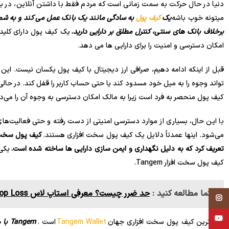
دنیا در حال حرکت به سمت زمانی است که مردم فقط با داشتن آنلاین، در بل
میتونه خوب باشه
یک
کیف پول
به سادگی مانند یک بانک عمل می کند و به شما ا
برخلاف بانک های سنتی، کنترل مطلق بر دارایی دارید.
یک کیف پول دارای کلید
امکان دسترسی و امنیت را برای دارایی ها می دهد.
قبل از اینکه ادامه دهیم، صرافی ارز دیجیتال با کیف پول یکسان نیست. این
تواند وجوه را به میل خود مسدود کند یا حتی حساب کاربر را قفل کند. در حالی 
کیف پول منحصر به فرد است زیرا به مالک امکان دسترسی به وجوه آن را می‌د
با این حال، بسیاری از موارد دسترسی امنیتی از دست رفته و حتی فعالیت‌های 
می‌شود. اینها عمدتاً دلایل یک کیف پول سخت افزاری هستند.
کیف پول سخت ا
تعریف کرد که به دلیل نگهداری و ایمن سازی دارایی ها ساخته شده است.
یکی 
کیف پول سخت افزار Tangem.
حتما مطالعه کنید :
حد ضرر چیست؟ معرفی استاپ لاس Stop Loss و نحوه استفاده
Instagram
YouTube
امن ترین کیف پول سخت افزاری جهان
Tangem Wallet
است .
ngem