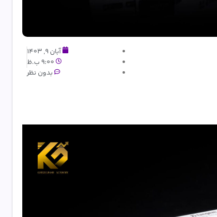
آبان 9, 1403
9:00 ب.ظ
بدون نظر