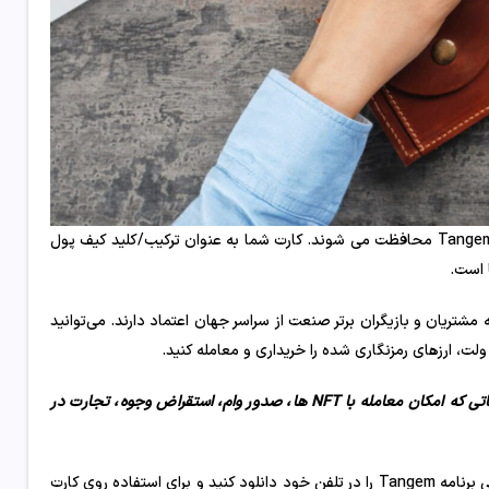
بیت کوین، اتریوم و بیش از 1000 ارز دیجیتال دیگر به طور کامل با کیف پول Tangem محافظت می شوند. کارت شما به عنوان ترکیب/کلید کیف پول
 است.
ست زیرا آنها به مشتریان و بازیگران برتر صنعت از سراسر جهان اعتماد دارند. می‌توانید
همچنین دسترسی به هزاران سرویس غیرمتمرکز را فراهم می کند، از جمله خدماتی که امکان معامله با NFT ها، صدور وام، استقراض وجوه، تجارت در
با تنگم ولت، تنها چیزی که همیشه نیاز دارید تلفن و کارت خود است! به سادگی برنامه Tangem را در تلفن خود دانلود کنید و برای استفاده روی کارت