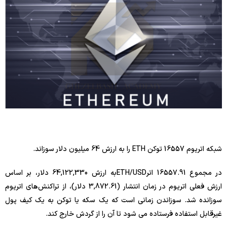
شبکه اتریوم 16557 توکن ETH را به ارزش 64 میلیون دلار سوزاند.
در مجموع 16557.91 اترETH/USDبه ارزش 64,122,330 دلار، بر اساس
ارزش فعلی اتریوم در زمان انتشار (3,872.61 دلار)، از تراکنش‌های اتریوم
سوزانده شد. سوزاندن زمانی است که یک سکه یا توکن به یک کیف پول
غیرقابل استفاده فرستاده می شود تا آن را از گردش خارج کند.