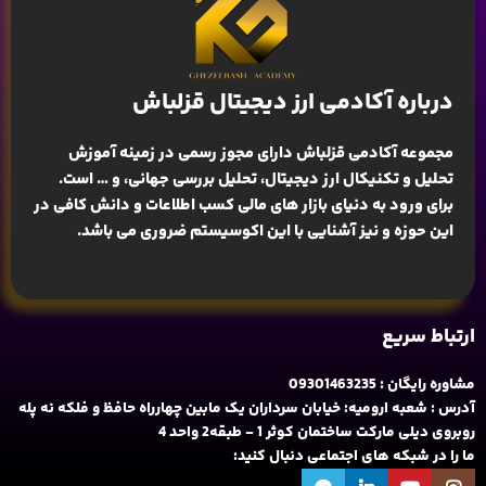
درباره آکادمی ارز دیجیتال قزلباش
مجموعه آکادمی قزلباش دارای مجوز رسمی در زمینه
آموزش
تحلیل و تکنیکال ارز دیجیتال، تحلیل بررسی جهانی
، و … است.
برای ورود به دنیای بازار های مالی کسب اطلاعات و دانش کافی در
این حوزه و نیز آشنایی با این اکوسیستم ضروری می باشد.
ارتباط سریع
مشاوره رایگان : 09301463235
آدرس : شعبه ارومیه: خیابان سرداران یک مابین چهارراه حافظ و فلکه نه پله
روبروی دیلی مارکت ساختمان کوثر 1 - طبقه2 واحد 4
ما را در شبکه های اجتماعی دنبال کنید: