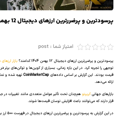
‌‏پرسودترین و پرضررترین ارزهای دیجیتال 12 بهمن 1404
امتیاز شما : post
‌‏پرسودترین و پرضررترین ارزهای دیجیتال 12 بهمن 1404 کدامند؟
بازار ارزهای 
توجهی را تجربه کرد. در این بازه زمانی، بسیاری از کوین‌ها و توکن‌های برتر
در لیست ۵۰۰
قیمت بودند. این گزارش بر اساس داده‌های
CoinMarketCap
تهیه شده و نمای
ارائه می‌دهد.
بازارهای جهانی
کریپتو
هم‌چنان تحت تأثیر عوامل متعددی مانند تغییرات در جر
قرار دارند که می‌توانند باعث افزایش نوسان قیمت‌ها شوند.
در این گزارش به ‏پرسودترین و پرضررترین ارزهای دیجیتال در فهرست 500 ارز برتر، در 24 ساعت اخیر پرداخته خواهد شد.