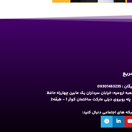
سریع
09301463235
به ارومیه: خیابان سرداران یک مابین چهارراه حافظ
و فلکه نه پله روبروی دیلی مارکت ساختمان کوثر 1 - طبقه2
شبکه های اجتماعی دنبال کنید: