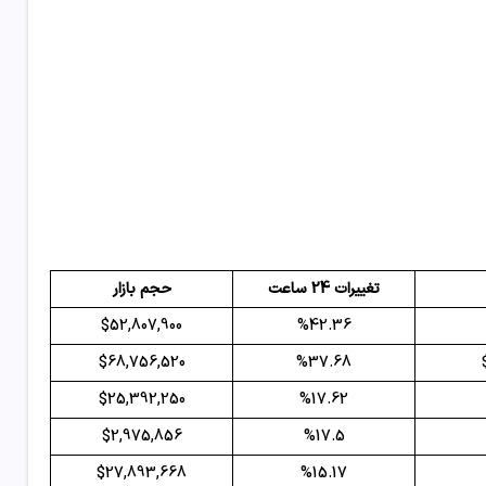
تغییرات 24 ساعت
حجم بازار
$52,807,900
%42.36
$68,756,520
%37.68
$25,392,250
%17.62
$2,975,856
%17.5
$27,893,668
%15.17