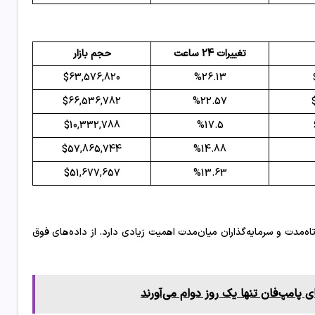
تغییرات 24 ساعت
حجم بازار
$63,576,820
%26.13
$66,536,782
%22.57
$10,332,788
%17.5
$57,865,744
%14.88
$51,677,657
%13.63
بازه ۲۴ ساعته، برای معامله‌گران کوتاه‌مدت و سرمایه‌گذاران میان‌مدت اهمیت زیادی دارد. از داده‌های فوق