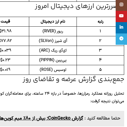
پرضررترین ارزهای دیجیتال امروز
Instagram
YouTube
رتبه
نام ارز دیجیتال
قیمت
linkedin
1
ریور (RIVER)
$31.98
تلگرام
2
آی شیرز (SLVon)
$77.82
3
ای‌آی ریگ (ARC)
$0.039
4
پی‌پین (PIPPIN)
$0.23
5
اوسیس (ROSE)
$0.019
جمع‌بندی گزارش عرضه و تقاضای روز
تحلیل روزانه عملکرد رمزارزها، خصوصاً در 
می‌توان نتیجه گرفت:
حتما مطالعه کنید :
گزارش CoinGecko؛ بیش از 80٪ میم کوین‌های پامپ‌فان تنها یک روز دوام می‌آورند