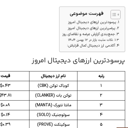
فهرست موضوعی
پرسودترین ارزهای دیجیتال امروز
پرضررترین ارزهای دیجیتال امروز
جمع‌بندی گزارش عرضه و تقاضای روز
نکات مثبت بازار در 12 بهمن 1404
آکادمی ارز دیجیتال کمال قزلباش:
پرسودترین ارزهای دیجیتال امروز
رتبه
نام ارز دیجیتال
قیمت
1
کوباک توکن (CBK)
$0.43
2
توکن بات (CLANKER)
$43.81
3
مانتا نتورک (MANTA)
$0.08
4
سولوجنیک (SOLO)
$0.14
5
سوکینکت (PROVE)
$0.39