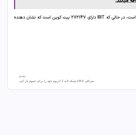
بر اساس داده های هیاپولو ، GBTC در حال حاضر دارای 309928 بیت کوین است، در حالی که IBIT دارای 272147 بیت کوین است که نشان دهنده
بعدی
صرافی OKX شبکه لایه 2 اتریوم خود را برای عموم باز کرد.