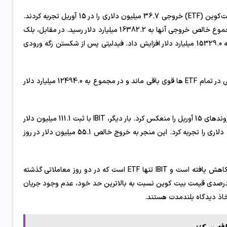
داده‌های منتشر شده ،نشان می‌دهد که صندوق‌های قابل معامله در بورس بیت‌کوین (ETF) خروجی 36.7 میلیون دلاری را در 15 آوریل تجربه کردند.
قابل‌توجه، Grayscale GBTC خروجی 110.1 میلیون دلاری را ثبت کرد که در مجموع خالص خروجی آنها به 16382.2 میلیارد دلار رسید. در مقابل، بلک
راک IBIT 73.4 میلیون دلار ورودی جذب کرد و جریان خالص ورودی خود را به 15329.0 میلیارد دلار افزایش داد. فیدلیتی پس از شکستن رگه ورودی
بر اساس داده های Farside، علیرغم این جریان خروجی اخیر، جریان خالص کلی در تمام ETF ها قوی باقی ماند و در مجموع به 12494.0 میلیارد دلار
داده های Farside نشان می دهد که سناریوی مشابهی در 12 آوریل رخ داد و روندهای 15 آوریل را منعکس کرد. بار دیگر، IBIT با ثبت 111.1 میلیون دلار
به عنوان تنها ETF با ورودی ایستاد، در حالی که GBTC خروجی 166.2 میلیون دلاری را تجربه کرد. این منجر به خروج خالص 55.1 میلیون دلار در روز
جریان ورودی به ETF های بیت کوین پس از یک دوره سه ماهه پیروزمندانه کاهش یافته است و IBIT تنها ETF است که در دو روز معاملاتی گذشته
ان های ورودی را حفظ کرده است . با این وجود، علیرغم کاهش تقریباً 15 درصدی قیمت بیت کوین نسبت به بالاترین حد خود، عدم وجود جریان