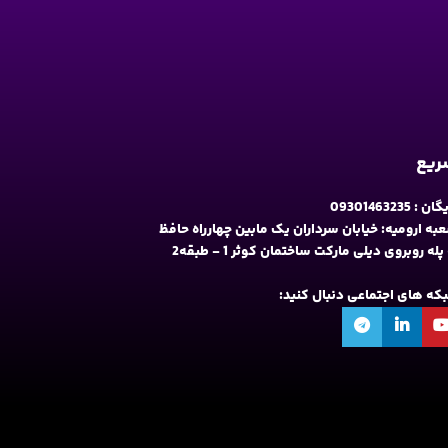
سریع
09301463235
به ارومیه: خیابان سرداران یک مابین چهارراه حافظ
و فلکه نه پله روبروی دیلی مارکت ساختمان کوثر 1 - طبقه2
شبکه های اجتماعی دنبال کنید: