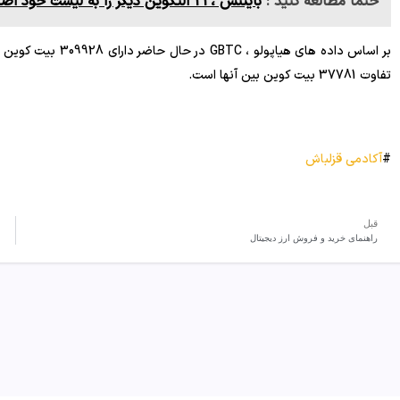
حتما مطالعه کنید :
بایننس ،22 آلتکوین دیگر را به لیست خود اضافه میکند.
تفاوت 37781 بیت کوین بین آنها است.
#
آکادمی قزلباش
قبل
راهنمای خرید و فروش ارز دیجیتال