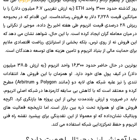
آنچین از پلتفرم آرکام (Arkham)، ویتالیک بوترین، بنیانگذار
اتریوم
، طی سه
روز گذشته حدود 3000 واحد ETH (به ارزش تقریبی 6.7 میلیون دلار) را با
میانگین قیمت 2,228 دلار به فروش رسانده‌است. این اقدام که در بحبوحه
ریزش 28 درصدی قیمت اتریوم طی هفته اخیر رخ داده، موجی از نگرانی را
در میان معامله‌ گران ایجاد کرده است. با این حال، شواهد نشان می دهد که
این فروش نه از روی ترس، بلکه بخشی از استراتژی ریاضت اقتصادی ملایم
برای حمایت مالی از بنیاد اتریوم و تامین هزینه های توسعه دهندگان است.
بوترین در حال حاضر حدود 16,300 واحد اتریوم (به ارزش 38.5 میلیون
دلار) در کیف پول های خود دارد. او همزمان با این فروش ها، انتقادات
تندی را نیز علیه شبکه های لایه دو (مانند Polygon و Arbitrum) مطرح
کرده و معتقد است که با کاهش بی سابقه کارمزدها در شبکه اصلی اتریوم،
باید در ضرورت و ارزش بلندمدت برخی از این پروژه ها بازنگری کرد. اگرچه
فروش های او همواره تحت ذره بین بازار است. اما تاریخچه فعالیت های
ویتالیک نشان‌داده که او معمولا از این نقدینگی برای پیشبرد نقشه راه فنی
اتریوم و حفظ تمرکززدایی شبکه استفاده می کند.