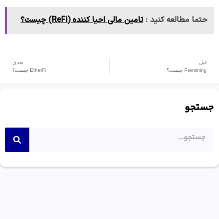
حتما مطالعه کنید :
تامین مالی احیا کننده (ReFi) چیست؟
قبل
بعدی
Premining چیست؟
EtherFi چیست؟
جستجو