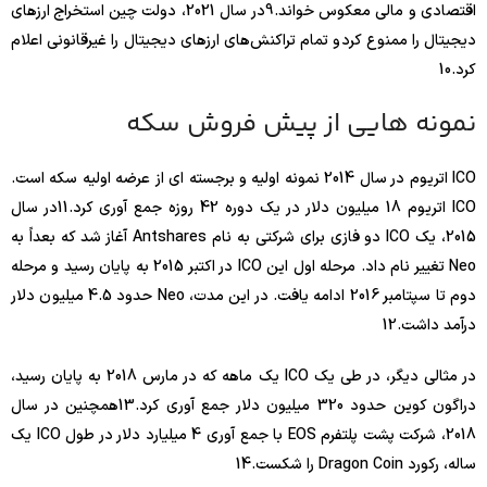
اقتصادی و مالی معکوس خواند.
9
در سال 2021، دولت چین استخراج ارزهای
دیجیتال را ممنوع کرد و تمام تراکنش‌های ارزهای دیجیتال را غیرقانونی اعلام
کرد.
10
نمونه هایی از پیش فروش سکه
ICO اتریوم در سال 2014 نمونه اولیه و برجسته ای از عرضه اولیه سکه است.
ICO اتریوم 18 میلیون دلار در یک دوره 42 روزه جمع آوری کرد.
11
در سال
2015، یک ICO دو فازی برای شرکتی به نام Antshares آغاز شد که بعداً به
Neo تغییر نام داد. مرحله اول این ICO در اکتبر 2015 به پایان رسید و مرحله
دوم تا سپتامبر 2016 ادامه یافت. در این مدت، Neo حدود 4.5 میلیون دلار
درآمد داشت.
12
در مثالی دیگر، در طی یک ICO یک ماهه که در مارس 2018 به پایان رسید،
دراگون کوین حدود 320 میلیون دلار جمع آوری کرد.
13
همچنین در سال
2018، شرکت پشت پلتفرم EOS با جمع آوری 4 میلیارد دلار در طول ICO یک
ساله، رکورد Dragon Coin را شکست.
14