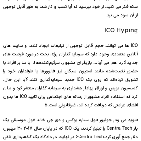
سکه فکر می کنید، از خود بپرسید که آیا کسب و کار شما به طور قابل توجهی
از آن سود می برد.
ICO Hyping
ICO ها می توانند حجم قابل توجهی از تبلیغات ایجاد کنند، و سایت های
آنلاین متعددی وجود دارد که سرمایه گذاران برای بحث در مورد فرصت های
جدید گرد هم می آیند. بازیگران مشهور، سرگرم‌کننده‌ها، یا سایر افراد با
حضور تثبیت‌شده مانند استیون سیگال نیز فالوورها یا طرفداران خود را
تشویق کرده‌اند که روی یک ICO جدید سرمایه‌گذاری کنند.
4
با این حال،
کمیسیون بورس و اوراق بهادار هشداری به سرمایه گذاران منتشر کرد و بیان
کرد که استفاده افراد مشهور از رسانه های اجتماعی برای تایید ICO ها بدون
افشای غرامتی که دریافت کرده اند، غیرقانونی است.
5
فلوید می ودر جونیور فوق ستاره بوکس و دی جی خالد غول موسیقی یک
بار Centra Tech را تبلیغ کردند، یک ICO که در پایان سال 2017 30 میلیون
دلار جمع آوری کرد.
6
Centra Tech در نهایت در دادگاه یک کلاهبرداری تلقی