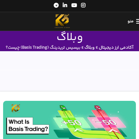
منو
وبلاگ
آکادمی ارز دیجیتال
»
وبلاگ
»
بیسیس تریدینگ (Basis Trading) چیست؟