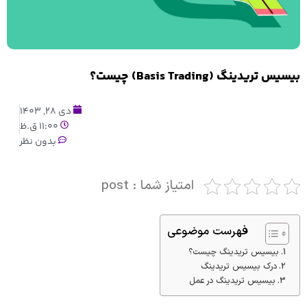
بیسیس تریدینگ (Basis Trading) چیست؟
دی 28, 1403
11:00 ق.ظ
بدون نظر
امتیاز شما : post
فهرست موضوعی
بیسیس تریدینگ چیست؟
درک بیسیس تریدینگ
بیسیس تریدینگ در عمل