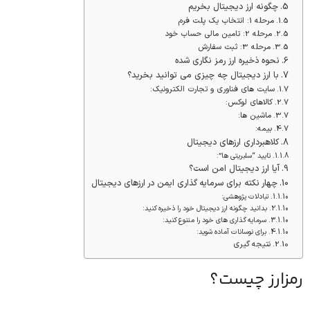
چگونه ارز دیجیتال بخریم
مرحله 1: انتخاب یک پلت فرم
مرحله 2: تامین مالی حساب خود
مرحله 3: ثبت سفارش
نحوه ذخیره ارز رمز نگاری شده
با ارز دیجیتال چه چیزی می توانید بخرید؟
سایت های فناوری و تجارت الکترونیک:
کالاهای لوکس:
ماشین ها:
بیمه:
کلاهبرداری ارزهای دیجیتال
تایید “سلبریتی ها”:
آیا ارز دیجیتال امن است؟
چهار نکته برای سرمایه گذاری ایمن در ارزهای دیجیتال
تبادلات پژوهشی:
بدانید چگونه ارز دیجیتال خود را ذخیره کنید:
سرمایه گذاری های خود را متنوع کنید:
برای نوسانات آماده شوید:
نتیجه گیری
رمزارز چیست؟