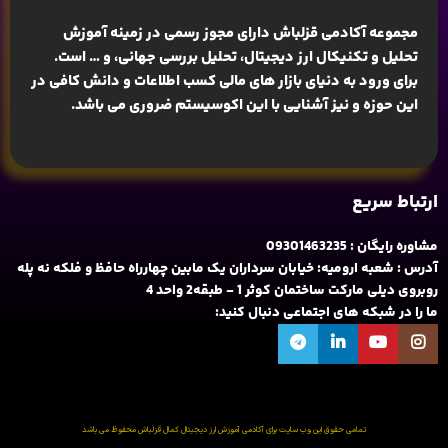
مجموعه آکادمی قزلباش دارای مجوز رسمی در زمینه
آموزش
تحلیل و تکنیکال ارز دیجیتال، تحلیل بررسی جهانی
، و … است.
برای ورود به دنیای بازار های مالی کسب اطلاعات و دانش کافی در
این حوزه و نیز آشنایی با این اکوسیستم ضروری می باشد.
ارتباط سریع
مشاوره رایگان : 09301463235
آدرس : شعبه ارومیه: خیابان سرداران یک مابین چهارراه حافظ و فلکه نه پله
روبروی دیلی مارکت ساختمان کوثر 1 - طبقه2 واحد 4
ما را در شبکه های اجتماعی دنبال کنید:
تمامی حقوق این وب سایت برای آکادمی آموزش ارز دیجیتال کمال قزلباش محفوظ می باشد