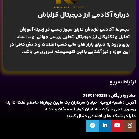
درباره آکادمی ارز دیجیتال قزلباش
مجموعه آکادمی قزلباش دارای مجوز رسمی در زمینه
آموزش
تحلیل و تکنیکال ارز دیجیتال، تحلیل بررسی جهانی
، و … است.
برای ورود به دنیای بازار های مالی کسب اطلاعات و دانش کافی در
این حوزه و نیز آشنایی با این اکوسیستم ضروری می باشد.
ارتباط سریع
مشاوره رایگان : 09301463235
آدرس : شعبه ارومیه: خیابان سرداران یک مابین چهارراه حافظ و فلکه نه پله
روبروی دیلی مارکت ساختمان کوثر 1 - طبقه2 واحد 4
ما را در شبکه های اجتماعی دنبال کنید: