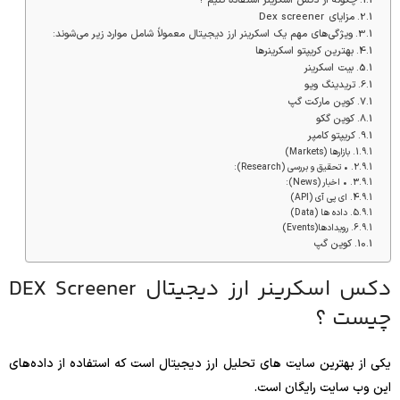
چگونه از دکس اسکرینر استفاده کنیم ؟
مزایای Dex screener
ویژگی‌های مهم یک اسکرینر ارز دیجیتال معمولاً شامل موارد زیر می‌شوند:
بهترین کریپتو اسکرینرها
بیت اسکرینر
تریدینگ ویو
کوین مارکت گپ
کوین گکو
کریپتو کامپر
بازارها (Markets)
• تحقیق و بررسی‌ (Research):
• اخبار (News):
ای پی آی (API)
داده ها (Data)
رویدادها(Events)
کوین گپ
دکس اسکرینر ارز دیجیتال DEX Screener
چیست ؟
یکی از بهترین سایت های تحلیل ارز دیجیتال است که استفاده از داده‌های
این وب‌ سایت رایگان است.