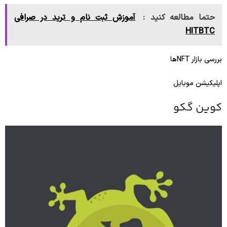
حتما مطالعه کنید :
آموزش ثبت نام و ترید در صرافی
HITBTC
بررسی بازار NFTها
اپلیکیشن موبایل
کوین گکو