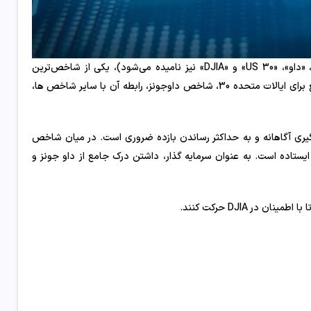
در مورد میانگین صنعتی داوجونز (که «داو جونز»، «داو»، «US 30» و «DJIA» نیز نامیده می‌شود)، یکی از شاخص‌ترین
شاخص‌های بازار سهام ایالات متحده خوش آمدید. این راهنمای معتبر و جامع برای ایالات متحده 30، شاخص داوجونز، رابطه آن با سایر شاخص ها،
یری آگاهانه و به حداکثر رساندن بازده ضروری است. در میان شاخص
یستاده است. به عنوان سرمایه گذار، داشتن درک جامع از داو جونز و
ر DJIA حرکت کنند.