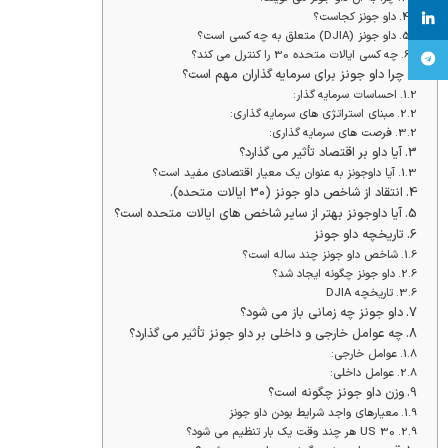
داو جونز کجاست؟
linkedin
داو جونز (DJIA) متعلق به چه کسی است؟
چه کسی ایالات متحده 30 را کنترل می کند؟
تلگرام
چرا داو جونز برای سرمایه گذاران مهم است؟
احساسات سرمایه گذار:
مبنای استراتژی های سرمایه گذاری:
فرصت های سرمایه گذاری:
آیا داو بر اقتصاد تأثیر می گذارد؟
آیا داوجونز به عنوان یک معیار اقتصادی مفید است؟
انتقاد از شاخص داو جونز (30 ایالات متحده).
آیا داوجونز بهتر از سایر شاخص های ایالات متحده است؟
تاریخچه داو جونز
شاخص داو جونز چند ساله است؟
داو جونز چگونه ایجاد شد؟
تاریخچه DJIA
داو جونز چه زمانی باز می شود؟
چه عوامل خارجی و داخلی بر داو جونز تأثیر می گذارد؟
عوامل خارجی:
عوامل داخلی:
وزن داو جونز چگونه است؟
معیارهای واجد شرایط بودن داو جونز
US 30 هر چند وقت یک بار تنظیم می شود؟