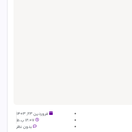
فروردین 23, 1403
12:07 ب.ظ
بدون نظر