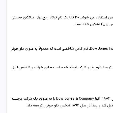
بله، اصطلاحات “داو جونز” و “US 30” اغلب به جای هم برای اشاره به یک شاخص استفاده می شوند. US 30 یک نام کوتاه رایج برای میانگین صنعتی
بله، داو جونز و DJIA در واقع یک چیز هستند. DJIA مخفف Dow Jones Industrial Average، نام کامل شاخصی است که معمولاً به عنوان داو جونز
 توسط داوجونز و شرکت ایجاد شده است – این شرکت و شاخص قابل
شاخص داو جونز به نام چارلز داو و ادوارد جونز نامگذاری شده است. در سال 1882، آنها Dow Jones & Company را به عنوان یک شرکت برجسته
1 شاخص داو جونز را توسعه داد.