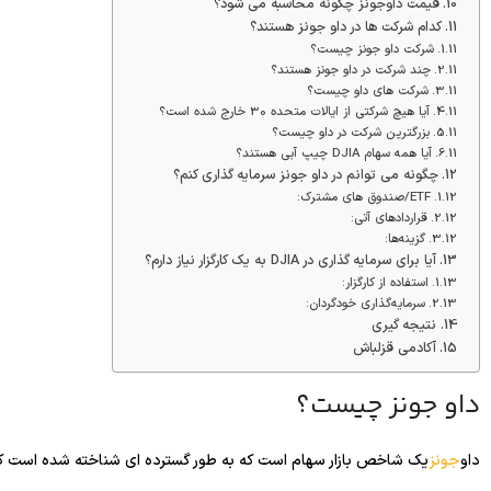
قیمت داوجونز چگونه محاسبه می شود؟
کدام شرکت ها در داو جونز هستند؟
شرکت داو جونز چیست؟
چند شرکت در داو جونز هستند؟
شرکت های داو چیست؟
آیا هیچ شرکتی از ایالات متحده 30 خارج شده است؟
بزرگترین شرکت در داو چیست؟
آیا همه سهام DJIA چیپ آبی هستند؟
چگونه می توانم در داو جونز سرمایه گذاری کنم؟
ETF/صندوق های مشترک:
قراردادهای آتی:
گزینه‌ها:
آیا برای سرمایه گذاری در DJIA به یک کارگزار نیاز دارم؟
استفاده از کارگزار:
سرمایه‌گذاری خودگردان:
نتیجه گیری
آکادمی قزلباش
داو جونز چیست؟
داو
جونز
یک شاخص بازار سهام است که به طور گسترده ای شناخته شده است که ب