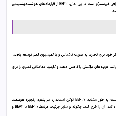
یکی از مزایای BEP2، سهولت تجارت بین ارزهای دیجیتال مختلف در قالب صرافی غیرمتمرکز است. با این حال، BEP2 از قراردادهای هوشمند پشتیبانی
انند هزینه‌های تراکنش را کاهش دهند و کارمزد معاملاتی کمتری را برای
BEP20 توسعه ERC20 ، محبوب ترین استاندارد توکن در بلاک چین اتریوم است. به طور مشابه، BEP20 توکن استاندارد در پلتفرم زنجیره هوشمند
بایننس است. این توکن مشخص می کند که چه کسی می تواند از آن استفاده کند، آن را خرج کند، چگونه و سایر جزئیات مرتبط. BEP20 با BEP2 و