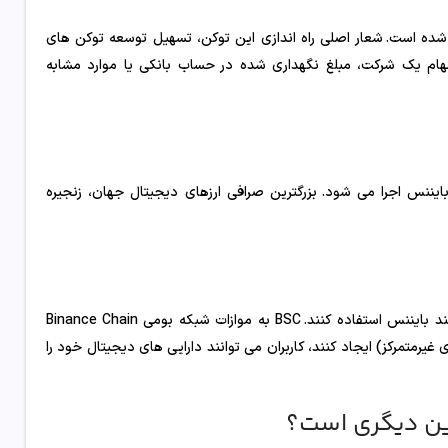
ده است. شعار اصلی راه اندازی این توکن، تسهیل توسعه توکن های
هام یک شرکت، مبلغ نگهداری شده در حساب بانکی یا موارد مشابه
وازات زنجیره بایننس اجرا می شود. بزرگترین صرافی ارزهای دیجیتال جهان، زنجیره
بنابراین، توسعه دهندگان می توانند از کد اتریوم هنگام کار با زنجیره هوشمند بایننس استفاده کنند. BSC به موازات شبکه بومی Binance Chain
 آنجایی که توسعه دهندگان می توانند dApps (برنامه های غیرمتمرکز) ایجاد کنند، کاربران می توانند دارایی های دیجیتال خود را
زین دیگری است؟