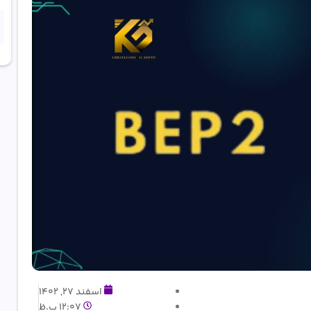
اسفند 27, 1402
12:07 ب.ظ