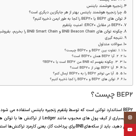
زنجیره هوشمند بایننس
چرا زنجیره هوشمند بایننس بهتر از هر جایگزین دیگری است؟
توکن های BEP2 یا BEP20 را کجا به طور ایمن ذخیره کنیم؟
BEP20 در مقابل ERC20: امنیت پلتفرم
چگونه توکن های BNB Beacon Chain و BNB Smart Chain را بخریم، بفروشیم یا مبادله کنیم؟
نتیجه گیری
سوالات متداول
1. تفاوت بین BEP2 و BEP20 چیست؟
2. آیا BEP2 همان BEP20 است؟
3. چگونه بفهمم که BNB من BEP2 است یا BEP20؟
4. آیا BEP2 بهتر از BEP20 است؟
5. آیا می توانم BEP2 را به BEP20 ارسال کنم؟
6. توکن های BEP2 و BEP20 را کجا ذخیره کنیم؟
BEP2 چیست؟
BEP2 استاندارد توکنی است که توسط پلتفرم زنجیره بایننس استفاده می شود
Instagram
انجام دهید، باید از سکه‌های BNB برای پرداخت گاز، یعنی کارمزد تراکنش‌ها استفاده کنید.
YouTube