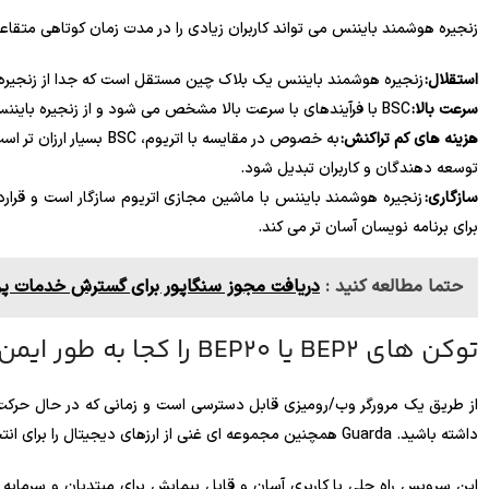
زنجیره هوشمند بایننس می تواند کاربران زیادی را در مدت زمان کوتاهی متقاعد ک
استقلال:
زنجیره هوشمند بایننس یک بلاک چین مستقل است که جدا از زنجیره
سرعت بالا:
BSC با فرآیندهای با سرعت بالا مشخص می شود و از زنجیره بایننس بهره می برد.
هزینه های کم تراکنش:
به خصوص در مقایسه با ات
توسعه دهندگان و کاربران تبدیل شود.
سازگاری:
برای برنامه نویسان آسان تر می کند.
حتما مطالعه کنید :
دریافت مجوز سنگاپور برای گسترش خدمات پ
توکن های BEP2 یا BEP20 را کجا به طور ایمن ذخیره کنیم؟
از طریق یک مرورگر وب/رومیزی قابل دسترسی است و زمانی که در حال حرکت
داشته باشید. Guarda همچنین مجموعه ای غنی از ارزهای دیجیتال را برای انتخاب در اختیار شما قرار می دهد.
این سرویس راه حلی با کاربری آسان و قابل پیمایش برای مبتدیان و سرمایه گ