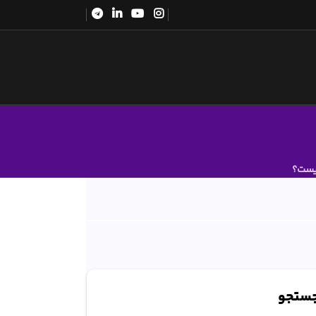
یست؟
ستجو