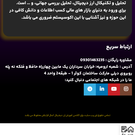
تحلیل و تکنیکال ارز دیجیتال، تحلیل بررسی جهانی
، و … است.
برای ورود به دنیای بازار های مالی کسب اطلاعات و دانش کافی در
این حوزه و نیز آشنایی با این اکوسیستم ضروری می باشد.
ارتباط سریع
مشاوره رایگان : 09301463235
آدرس : شعبه ارومیه: خیابان سرداران یک مابین چهارراه حافظ و فلکه نه پله
روبروی دیلی مارکت ساختمان کوثر 1 - طبقه2 واحد 4
ما را در شبکه های اجتماعی دنبال کنید:
تمامی حقوق این وب سایت برای آکادمی آموزش ارز دیجیتال کمال قزلباش محفوظ می باشد