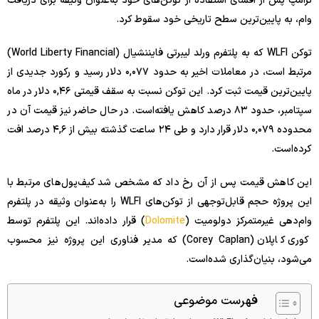
ترامپ پس از افشای استفاده از توکن‌های خود به‌عنوان وثیقه برای دریافت
وام، به پایین‌ترین سطح تاریخی خود سقوط کرد.
توکن WLFI که به پلتفرم ورلد لیبرتی فایننشیال (World Liberty Financial)
مرتبط است، در معاملات اخیر به حدود ۰,۰۷۷ دلار رسید و رکورد جدیدی از
پایین‌ترین قیمت ثبت کرد. این توکن نسبت به سقف قیمتی ۰,۴۶ دلار در ماه
سپتامبر، حدود ۸۳ درصد کاهش یافته‌است. در حال حاضر نیز قیمت آن در
محدوده ۰,۰۷۹ دلار قرار دارد و طی ۲۴ ساعت گذشته بیش از ۴,۶ درصد افت
کرده‌است.
این کاهش قیمت پس از آن رخ داد که مشخص شد کیف‌پول‌های مرتبط با
این پروژه حجم قابل‌توجهی از توکن‌های WLFI را به‌عنوان وثیقه در پلتفرم
وام‌دهی غیرمتمرکز دولومیت (
Dolomite
) قرار داده‌اند. این پلتفرم توسط
کوری کاپلان (Corey Caplan) که مدیر فناوری این پروژه نیز محسوب
می‌شود، بنیان‌گذاری شده‌است.
فهرست موضوعی