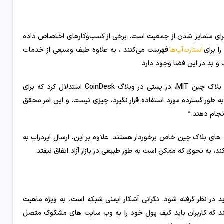
برای متمایز شدن از جمعیت است. برخی از کسب‌وکارهای اختصاص داده
را برای
استارت‌آپ‌ها
فهرست می‌کنند ، به علاوه طیف وسیعی از خدمات
 و بد در این فضا وجود دارد.
مایکل جی کیسی، رئیس هیئت مشاوره CoinDesk و مشاور ابتکار تحقیقات بلاک چین MIT، در پستی در وبلاگ CoinDesk استدلال کرد که برای
به طور گسترده مورد استفاده قرار نگیرد، چیزی نیست. و این امر محقق
نجام دهند.”
ه های بلاک چین خاص برخوردار هستند. علاوه بر این، ارسال ایردراپ به
ند، به نحوی که ممکن است به طور طبیعی در بازار آزاد اتفاق نیفتد.
ید در نظر گرفته شود. نگرانی آشکار ایمنی شبکه است، به ویژه ماهیت
مثال، برخی از airdrops ممکن است ادعا کنند که کاربران باید کیف پول خود را به وب سایت های مشکوک متصل