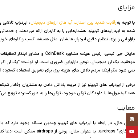
مزایای
با توجه به
رقابت شدید بین استارت آپ های ارزهای دیجیتال
، ایردراپ تلاشی 
شده به ایردراپ‌های کریپتو، هشدارهایی را به کاربران ارائه می‌دهند و خدماتی 
بازاریابی را برای تنظیم دقیق ایردراپ‌هایشان. مثل همیشه، کسب و کارهای خوب
موفقیت یک ارز دیجیتال، نوعی بازاریابی ضروری است. او نوشت: “یک ارز اگر 
نمی شود مگر اینکه مردم تلاش های هزینه بری برای تشویق استفاده گسترده ا
برخی از ایردراپ های کریپتو نیز از مزیت پاداش دادن به مشتریان وفادار شبک
همه کیف‌پول‌ها یا دارندگان توکن موجود، توکن‌ها را به طور گسترده توزیع می‌ک
معایب
Instagram
با این حال، در رابطه با ایردراپ های کریپتو چندین مسئله وجود دارد که با
“رستگاری” airdrops. به عنوان 
YouTube