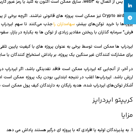
کنند. پس از اتصال به web3، سارق ممکن است اکنون به کلید یا رمز عبور کاربر دسترسی داشته باشد.
linkedin
Crypto airdrops نیز ممکن است پروژه های قانونی نباشند. اگرچه برخ
تلگرام
پروژه‌ها با خرید توکن‌های بیشتر،
سهامداران را
جذب می‌کنند تا سهم ایردراپ
فرش” سرمایه گذاران با ریختن مقادیر زیادی از توکن ها به یکباره در بازار، س
ایردراپ ها ممکن است توسط برخی به عنوان پروژه های با کیفیت پایین تلق
برای مشارکت کنندگان غیر سنگین یک پروژه، بر پاداش استخراج کنندگان یا سای
در آخر، از آنجایی که ایردراپ ممکن است فاقد نقدینگی باشد، اگر ایردراپ 
ارزش باشد. ایردراپ‌ها اغلب در نتیجه ابتدایی بودن یک پروژه ممکن است ادع
آشکار توکن‌های ایردراپ شده، هدیه رایگان به دارندگان کیف پول ممکن است ب
کریپتو ایردراپز
مزایا
1. به پذیرندگان اولیه یا افرادی که با پروژه ای درگیر هستند پاداش می دهد