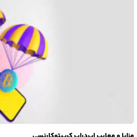
مزایا و معایب ایردراپ کریپتوکارنسی