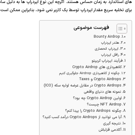
های استاندارد به زمان حساس هستند. اگرچه این نوع ایردراپ ها به دلیل س
برای تخلیه سریع مقدار ایردراپ توسط یک کاربر نمی شود، بنابراین ممکن است 
فهرست موضوعی
Bounty Airdrop
هلدر ایردراپ
ایردراپ انحصاری
رافل ایردراپ
فرآیند ایردراپ کریپتو
کلاهبرداری های Crypto Airdrop
چگونه از کلاهبرداری Airdrop جلوگیری کنیم
Crypto Airdrops و Taxes
Crypto Airdrops در مقابل عرضه اولیه سکه (ICO)
نمونه های دنیای واقعی
اولین Crypto Airdrop چه بود؟
NFT Airdrop چیست؟
چگونه Crypto Airdrops را پیدا کنم؟
آیا می توانید از Crypto Airdrops درآمد کسب کنید؟
نتیجه گیری
آکادمی قزلباش