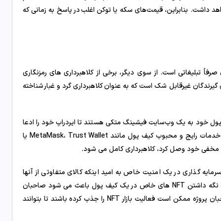
هد داشت. بنابراین، قیمت‌های سکه یا توکن اغلب در پاسخ به زمانی که
 صرفاً تبلیغاتی است. از سوی دیگر، برخی از کلاهبرداری های رمزنگاری
گیرندگان غیرقابل شک است که به عنوان کلاهبرداری گرد و غبار شناخته
ف پول خود به یک وب‌سایت فیشینگ متکی هستند تا ایردراپ خود را ادعا
کنند. اغلب، آدرس وب 3 از کاربر می خواهد که کیف پول خود را با استفاده از خدمات رایج و محبوب کیف پول مانند MetaMask، Trust Wallet یا
 بازار برای سرمایه گذاری در یک امنیت خاص به امید اینکه کالای متفاوتی از آنها
پخش شود، رخ دهد. به عنوان مثال، یک پروژه ممکن است به خود ببالد که نگه داشتن NFT های خاص در یک کیف پول باعث می شود صاحبان
یک airdrop نادر دریافت کنند. اگرچه ایردراپ ممکن است مشروع باشد، صاحبان پروژه ممکن است فعالیت بازار NFT را جذب کرده باشند تا بتوانند