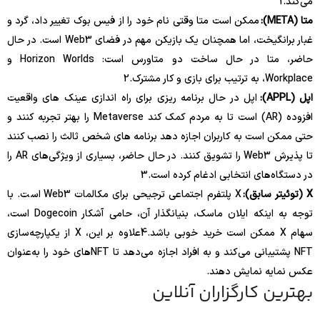
می‌کند.
1
متا (META):
ممکن است متا وقتی نام خود را از فیس بوک تغییر داد، گرد و
غبار برانگیخت، اما همچنان یک بازیکن مهم در فضای Web3 است. در حال
حاضر، متا در حال ساخت دو متاورس است: Horizon Worlds و
Workplace، به ترتیب برای بازی و کار مشترک.
2
اپل (APPL):
اپل در حال برنامه ریزی برای راه اندازی عینک های واقعیت
افزوده (AR) است تا به مردم کمک کند Metaverse را بهتر تجربه کنند و
حتی ممکن است به کاربران اجازه دهد برنامه های شخص ثالث را نصب کنند
تا پذیرش Web3 را تشویق کنند. در حال حاضر، بسیاری از ویژگی‌های AR را
در دستگاه‌های انتخابی ادغام کرده است.
3
X (توئیتر سابق):
X پلتفرم اجتماعی ترجیحی برای مکالمات Web3 است. با
توجه به اینکه ایلان ماسک، بنیانگذار آن، حامی آشکار Dogecoin است،
سهام X ممکن است خرید خوبی باشد.
4
علاوه بر این، X از یکپارچه‌سازی
NFT پشتیبانی می‌کند و به افراد اجازه می‌دهد تا NFT‌های خود را به‌عنوان
عکس نمایه نمایش دهند.
بهترین کارگزاران آنلاین