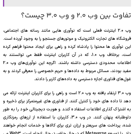
تفاوت بین وب 2.0 و وب 3.0 چیست؟
وب 2.0 اینترنت فعلی است که نوآوری هایی مانند رسانه های اجتماعی،
فروشگاه های تجارت الکترونیک و موتورهای جستجو را به وجود آورده است.
این نوآوری ها محتوا را پادشاه کرده و راهی برای ایجاد محتوا فراهم کرده
است، برخلاف وب 1.0، که در آن کاربران اینترنت فقط می توانستند به
اطلاعات محدودی دسترسی داشته باشند. اگرچه این نوآوری‌های وب 2.0
مفید بودند، مسائل مربوط به داده‌ها و حریم خصوصی را معرفی کردند و به
غول‌های فناوری اجازه دسترسی به داده‌های کاربر را دادند.
وب 3.0 ارتقاء یافته به وب 2.0 است و راهی را برای کاربران اینترنت ارائه می
دهد تا داده های خود را کنترل کنند. از فناوری های غیرمتمرکز برای ذخیره و
به اشتراک گذاری اطلاعات استفاده کنند و هویت دیجیتالی خود را به طور
داوطلبانه پنهان کنند. در وب 3.0، کاربران با استفاده از ارزهای رمزنگاری
شده، پرداخت های سریعتر و ارزان تری برای کالاها و خدمات انجام خواهند
داد. با توسعه Metaverse که در حال حاضر در حال انجام است، Web3 می