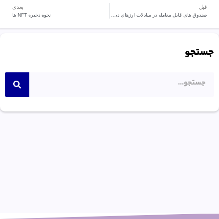
قبل
بعدی
صندوق های قابل معامله در مبادلات ارزهای دیجیتال (ETF) چگونه کار می کنند؟
نحوه ذخیره NFT ها
جستجو