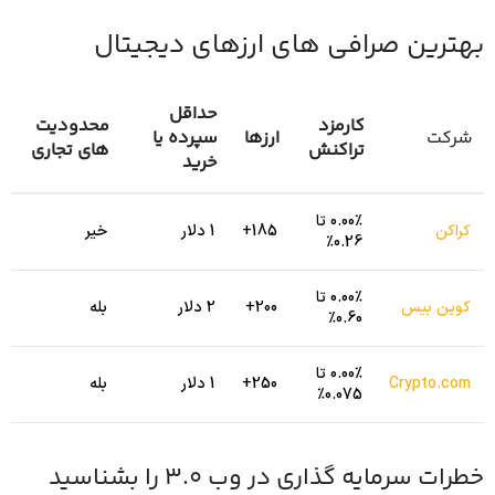
بهترین صرافی های ارزهای دیجیتال
حداقل
کارمزد
محدودیت
شرکت
ارزها
سپرده یا
تراکنش
های تجاری
خرید
0.00٪ تا
کراکن
185+
1 دلار
خیر
0.26٪
0.00٪ تا
کوین بیس
200+
2 دلار
بله
0.60٪
0.00٪ تا
Crypto.com
250+
1 دلار
بله
0.075٪
خطرات سرمایه گذاری در وب 3.0 را بشناسید