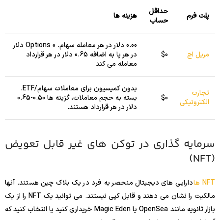
حداقل
پلت فرم
هزینه ها
حساب
0.00 دلار در هر معامله سهام. Options 0 دلار
مریل اج
$0
در هر پا به اضافه 0.65 دلار در هر قرارداد
معامله می کند
بدون کمیسیون برای معاملات سهام/ETF.
تجارت
$0
بسته به حجم معاملات، گزینه ها 0.50-0.65
الکترونیکی
دلار در هر قرارداد هستند.
سرمایه گذاری در توکن های غیر قابل تعویض
(NFT)
NFT ها
دارایی های دیجیتال منحصر به فرد در یک بلاک چین هستند. آنها
مالکیت را نشان می دهند و قابل کپی نیستند. می توانید یک NFT را از یک
بازار ثانویه مانند OpenSea یا Magic Eden خریداری کنید یا انتخاب کنید که