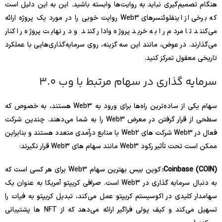
هنگام تصمیم‌گیری نباید به روایت‌ها وابسته باشید. این به این دلیل است
که برخی از اینفلوئنسرهای Web3 روایت خوبی را در مورد یک پروژه ارائه
می‌کنند تا مردم را به خرید پروژه وادار کنند و در نهایت پروژه را کنار
می‌گذارند. در عوض، مانند این سه گزینه، روی سرمایه‌گذاری‌هایی با عملکرد
تاریخی معقول تمرکز کنید.
سرمایه گذاری در سهام مرتبط با وب 3.0
سهام یکی از ساده‌ترین راه‌ها برای ورود به Web3 هستند، به خصوص که
سطحی از قرار گرفتن در معرض Web3 را به شما می‌دهند. چندین شرکت
فعال در Web3 شرکت های Web2 با منابع درآمدی متعدد هستند و بنابراین
ممکن است تحت تأثیر رکود Web3 مانند سهام های Web3 قرار نگیرند:
Coinbase (COIN):
کوین بیس بهترین سهام Web3 برای هر کسی است که
به دنبال سرمایه گذاری در Web3 است. صرافی کریپتو آمریکا به عنوان یک
سهامدار کلیدی در اکوسیستم کریپتو عمل می‌کند، تبدیل کریپتو به فیات را
تسهیل می‌کند و کیف پولی فراگیر ارائه می‌دهد که از NFT ها پشتیبانی