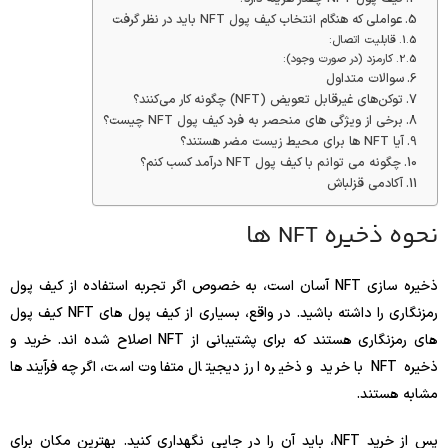
عواملی که هنگام انتخاب کیف پول NFT باید در نظر گرفت
قابلیت اتصال:
کارمزد (در صورت وجود):
سوالات متداول
توکن‌های غیرقابل تعویض (NFT) چگونه کار می‌کنند؟
برخی از ویژگی های منحصر به فرد کیف پول NFT چیست؟
آیا NFT ها برای محیط زیست مضر هستند؟
چگونه می توانم با کیف پول NFT درآمد کسب کنم؟
آکادمی قزلباش
نحوه ذخیره NFT ها
ذخیره سازی NFT آسان است، به خصوص اگر تجربه استفاده از کیف پول
رمزنگاری را داشته باشید. در واقع، بسیاری از کیف پول های NFT کیف پول
های رمزنگاری هستند که برای پشتیبانی از NFT اصلاح شده اند. خرید و
ذخیره NFT با خرید و ذخیره ارز دیجیتال متفاوت است، اگرچه فرآیندها
مشابه هستند.
پس از خرید NFT، باید آن را در جایی نگهداری کنید. بهترین مکان برای