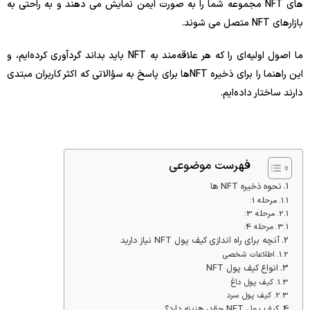
های NFT مجموعه شما را به صورت ایمن نمایش می دهند و به راحتی به
بازارهای NFT متصل می شوند.
ما اصول اولیه‌ای را که هر علاقه‌مند به NFT باید بداند گردآوری کرده‌ایم، و
این راهنما را برای ذخیره NFTها برای پاسخ به سؤالاتی که اکثر کاربران مبتدی
دارند ساختار داده‌ایم.
فهرست موضوعی
نحوه ذخیره NFT ها
مرحله 1:
مرحله 3:
مرحله 4:
آنچه برای راه اندازی کیف پول NFT نیاز دارید
اطلاعات شخصی
انواع کیف پول NFT
کیف پول داغ
کیف پول سرد
کیف پول NFT چقدر هزینه دارد؟