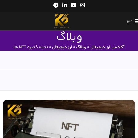
منو
وبلاگ
آکادمی ارز دیجیتال
»
وبلاگ
»
ارز دیجیتال
»
نحوه ذخیره NFT ها