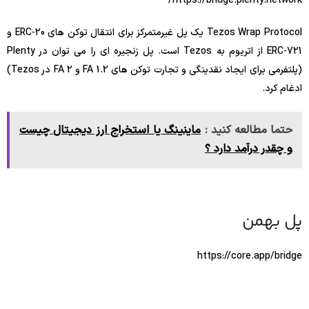
https://bridge.plenty.network/
Tezos Wrap Protocol یک پل غیرمتمرکز برای انتقال توکن های ERC-20 و
ERC-721 از اتریوم به Tezos است. پل زنجیره ای را می توان در Plenty
(پلتفرمی برای ایجاد نقدینگی و تجارت توکن های FA 1.2 و FA 2 در Tezos)
ادغام کرد.
حتما مطالعه کنید :
ماینینگ یا استخراج ارز دیجیتال چیست
و چقدر درآمد دارد ؟
پل بهمن
https://core.app/bridge