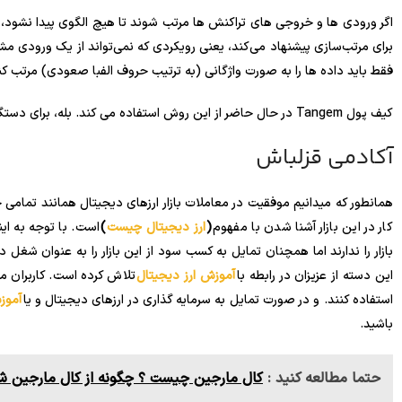
برای مرتب‌سازی پیشنهاد می‌کند، یعنی رویکردی که نمی‌تواند از یک ورودی مشخ
فقط باید داده ها را به صورت واژگانی (به ترتیب حروف الفبا صعودی) مرتب کن
کیف پول Tangem در حال حاضر از این روش استفاده می کند. بله، برای دستگاه های iOS و Android در دسترس است.
آکادمی قزلباش
همانطور که میدانیم موفقیت در معاملات بازار ارزهای دیجیتال همانند تمامی
کار در این بازار آشنا شدن با مفهوم
(
ارز دیجیتال چیست
)
است. با توجه به این
بازار را ندارند اما همچنان تمایل به کسب سود از این بازار را به عنوان شغل 
این دسته از عزیزان در رابطه با
آموزش ارز دیجیتال
تلاش کرده است. کاربران می
استفاده کنند. و در صورت تمایل به سرمایه گذاری در ارزهای دیجیتال و یا
آموز
باشید.
حتما مطالعه کنید :
کال مارجین چیست ؟ چگونه از کال مارجین ش