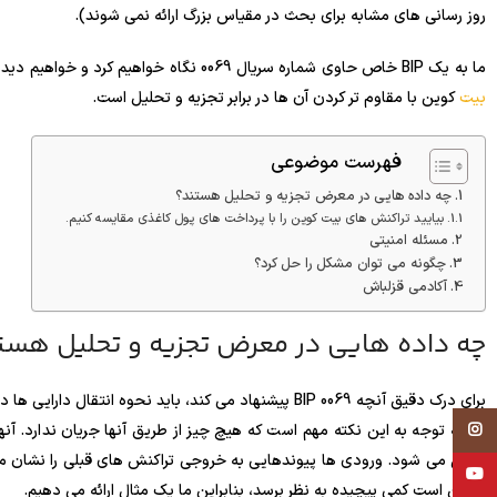
روز رسانی های مشابه برای بحث در مقیاس بزرگ ارائه نمی شوند).
ما به یک BIP خاص حاوی شماره سریال 0069 نگاه خواهیم کرد و خواهیم دید که چرا ضروری است. هدف این به روز رسانی بهبود امنیت
بیت
کوین با مقاوم تر کردن آن ها در برابر تجزیه و تحلیل است.
فهرست موضوعی
چه داده هایی در معرض تجزیه و تحلیل هستند؟
بیایید تراکنش های بیت کوین را با پرداخت های پول کاغذی مقایسه کنیم.
مسئله امنیتی
چگونه می توان مشکل را حل کرد؟
آکادمی قزلباش
چه داده هایی در معرض تجزیه و تحلیل هست
برای درک دقیق آنچه BIP 0069 پیشنهاد می کند، باید نحوه 
Instagram
اگرچه توجه به این نکته مهم است که هیچ چیز از طریق آنها جریان ندارد. آن
YouTube
ممکن است کمی پیچیده به نظر برسد، بنابراین ما یک مثال ارائه می دهیم.