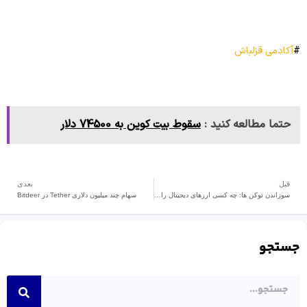
#
آکادمی قزلباش
حتما مطالعه کنید :
سقوط بیت کوین به 74500 دلار
قبل
بعدی
سوزاندن توکن ها: چه کسی ارزهای دیجیتال را نابود می کند؟
سهام چند میلیون دلاری Tether در Bitdeer
جستجو