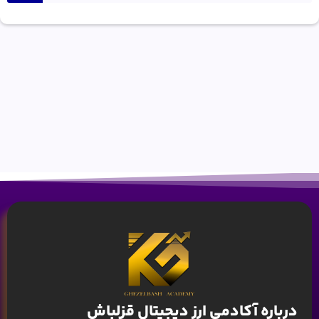
درباره آکادمی ارز دیجیتال قزلباش