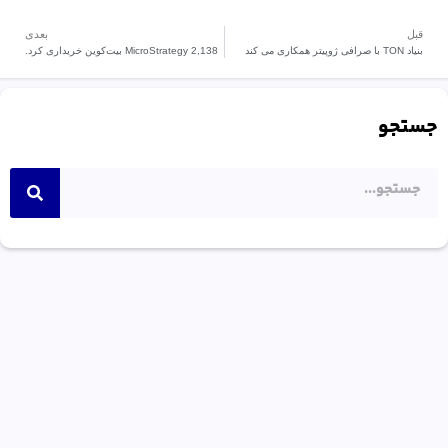
قبل
بعدی
بنیاد TON با صرافی ژوپیتر همکاری می کند
MicroStrategy 2,138 بیت‌کوین خریداری کرد.
جستجو