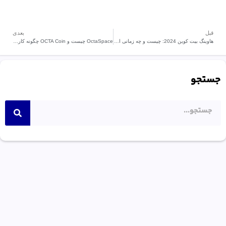
قبل
بعدی
هاوینگ بیت کوین 2024: چیست و چه زمانی اتفاق می افتد؟
OctaSpace چیست و OCTA Coin چگونه کار می کند؟
جستجو