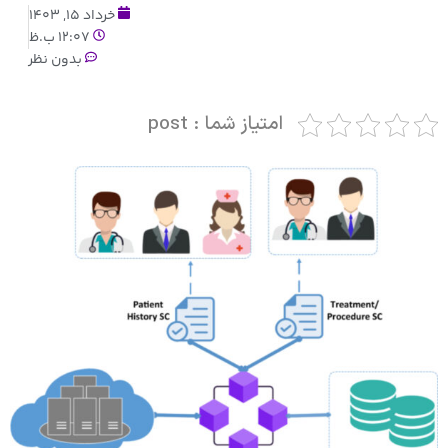
خرداد 15, 1403
12:07 ب.ظ
بدون نظر
امتیاز شما : post