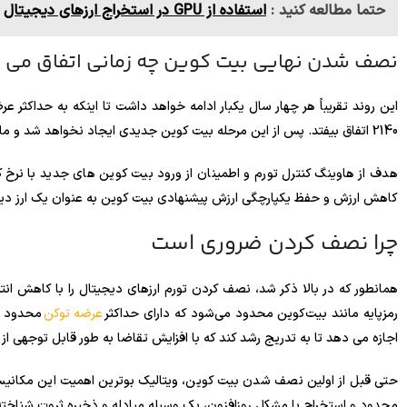
حتما مطالعه کنید :
استفاده از GPU در استخراج ارزهای دیجیتال
نصف شدن نهایی بیت کوین چه زمانی اتفاق می ا
2140 اتفاق بیفتد. پس از این مرحله بیت کوین جدیدی ایجاد نخواهد شد و ماینرها صرفاً از طریق کارمزد تراکنش ها جبران می شوند.
هدف از هاوینگ کنترل تورم و اطمینان از ورود بیت کوین های جدید با نرخ کا
کاهش ارزش و حفظ یکپارچگی ارزش پیشنهادی بیت کوین به عنوان یک ارز د
چرا نصف کردن ضروری است
همانطور که در بالا ذکر شد، نصف کردن تورم ارزهای دیجیتال را با کاهش انتش
رمزپایه مانند بیت‌کوین محدود می‌شود که دارای حداکثر
عرضه توکن
محدود و 
اجازه می دهد تا به تدریج رشد کند که با افزایش تقاضا به طور قابل توجهی از
حتی قبل از اولین نصف شدن بیت کوین، ویتالیک بوترین اهمیت این مکانیسم 
محدود و استخراج با مشکل روزافزون، یک وسیله مبادله و ذخیره ثروت شناخته شده در سطح 