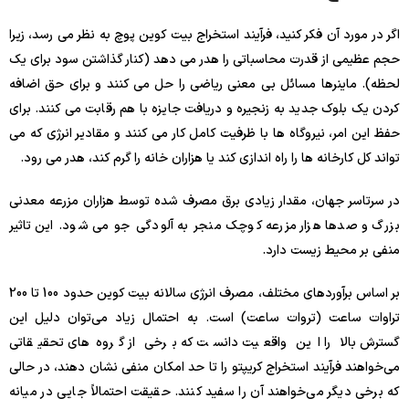
اگر در مورد آن فکر کنید، فرآیند استخراج بیت کوین پوچ به نظر می رسد، زیرا
حجم عظیمی از قدرت محاسباتی را هدر می دهد (کنار گذاشتن سود برای یک
لحظه). ماینرها مسائل بی معنی ریاضی را حل می کنند و برای حق اضافه
کردن یک بلوک جدید به زنجیره و دریافت جایزه با هم رقابت می کنند. برای
حفظ این امر، نیروگاه ها با ظرفیت کامل کار می کنند و مقادیر انرژی که می
تواند کل کارخانه ها را راه اندازی کند یا هزاران خانه را گرم کند، هدر می رود.
در سرتاسر جهان، مقدار زیادی برق مصرف شده توسط هزاران مزرعه معدنی
بزرگ و صدها هزار مزرعه کوچک منجر به آلودگی جو می شود. این تاثیر
منفی بر محیط زیست دارد.
بر اساس برآوردهای مختلف، مصرف انرژی سالانه بیت کوین حدود 100 تا 200
تراوات ساعت (تروات ساعت) است. به احتمال زیاد می‌توان دلیل این
گسترش بالا را این واقعیت دانست که برخی از گروه‌های تحقیقاتی
می‌خواهند فرآیند استخراج کریپتو را تا حد امکان منفی نشان دهند، در حالی
که برخی دیگر می‌خواهند آن را سفید کنند. حقیقت احتمالاً جایی در میانه