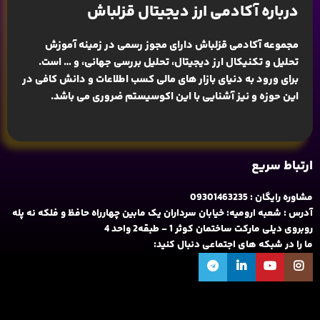
درباره آکادمی ارز دیجیتال قزلباش
مجموعه آکادمی قزلباش دارای مجوز رسمی در زمینه
آموزش
تحلیل و تکنیکال ارز دیجیتال، تحلیل بررسی جهانی
، و … است.
برای ورود به دنیای بازار های مالی کسب اطلاعات و دانش کافی در
این حوزه و نیز آشنایی با این اکوسیستم ضروری می باشد.
ارتباط سریع
مشاوره رایگان : 09301463235
آدرس : شعبه ارومیه: خیابان سرداران یک مابین چهارراه حافظ و فلکه نه پله
روبروی دیلی مارکت ساختمان کوثر 1 - طبقه2 واحد 4
ما را در شبکه های اجتماعی دنبال کنید: