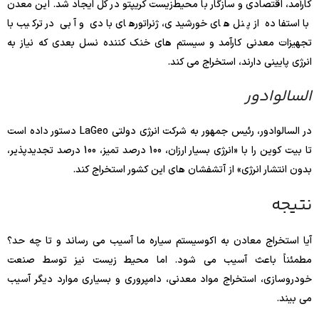
کارآمد، اقتصادی و سازگار با محیط‌زیست کریپتو در کل ایجاد شد. این معدن
با استفاده از پنل های خورشیدی، ژنراتورهای بادی و آبی در ترکیب با
تجهیزات معدنی کارآمد و سیستم های خنک کننده نسل بعدی که نیاز به
انرژی پایینی دارند، استخراج می کند.
السالوادور
در السالوادور، رئیس جمهور به شرکت انرژی دولتی LaGeo دستور داده است
تا بیت کوین را با «انرژی بسیار ارزان، 100 درصد تمیز، 100 درصد تجدیدپذیر،
بدون انتشار انرژی» از آتشفشان های این کشور استخراج کند.
نتیجه
آیا استخراج معادن به اکوسیستم سیاره ما آسیب می رساند و تا چه حد؟
مطمئناً باعث آسیب می شود. اما محیط زیست نیز توسط صنعت
خودروسازی، استخراج مواد معدنی، دامپروری و بسیاری موارد دیگر آسیب
می بیند.