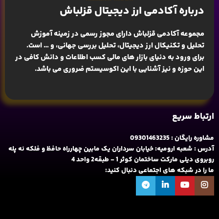
درباره آکادمی ارز دیجیتال قزلباش
مجموعه آکادمی قزلباش دارای مجوز رسمی در زمینه
آموزش
تحلیل و تکنیکال ارز دیجیتال، تحلیل بررسی جهانی
، و … است.
برای ورود به دنیای بازار های مالی کسب اطلاعات و دانش کافی در
این حوزه و نیز آشنایی با این اکوسیستم ضروری می باشد.
ارتباط سریع
مشاوره رایگان : 09301463235
آدرس : شعبه ارومیه: خیابان سرداران یک مابین چهارراه حافظ و فلکه نه پله
روبروی دیلی مارکت ساختمان کوثر 1 - طبقه2 واحد 4
ما را در شبکه های اجتماعی دنبال کنید: