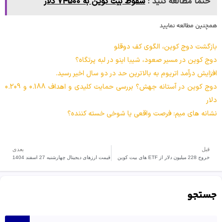
حتما مطالعه کنید :
سقوط بیت کوین به 74500 دلار
همچنین مطالعه نمایید
بازگشت دوج کوین، الگوی کف دوقلو
دوج کوین در مسیر صعود، شیبا اینو در لبه پرتگاه؟
افزایش درآمد اتریوم به بالاترین حد در دو سال اخیر رسید.
دوج کوین در آستانه جهش؟ بررسی حمایت کلیدی و اهداف 0.188 و 0.209
دلار
نشانه های میم: فرصت واقعی یا شوخی خسته کننده؟
قبل
بعدی
خروج 228 میلیون دلار از ETF های بیت کوین
‌‏قیمت ارزهای دیجیتال چهارشنبه 27 اسفند 1404
جستجو