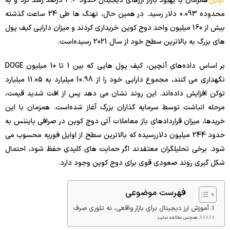
کوین
همزمان با بهبود بازار ارزهای دیجیتال حدود 3.6 درصد رشد کرد و به
محدوده 0.093 دلار رسید. در همین حال، نهنگ ها طی 24 ساعت گذشته
بیش از 160 میلیون واحد دوج کوین خریداری کردند و میزان دارایی کیف پول
های بزرگ به بالاترین سطح خود از سال 2021 رسیده‌است.
بر اساس داده‌های آنچین، کیف پول هایی که بین 1 تا 10 میلیون DOGE
نگهداری می کنند، مجموع دارایی خود را از 10.98 میلیارد به 11.05 میلیارد
توکن افزایش داده‌اند. این روند نشان می دهد پس از افت شدید قیمت،
مرحله انباشت توسط سرمایه گذاران بزرگ آغاز شده‌است. همزمان با این
خریدها، میزان قراردادهای باز معاملات آتی دوج کوین در صرافی بایننس به
حدود 244 میلیون دلار‌رسیده که بالاترین سطح از اوایل فوریه محسوب می
شود. برخی تحلیلگران معتقدند اگر حمایت های کلیدی حفظ شود، احتمال
شکل گیری روند صعودی قوی برای دوج کوین وجود دارد.
فهرست موضوعی
آموزش ارز دیجیتال برای بازار واقعی، نه تئوری صرف
همچنین مطالعه نمایید