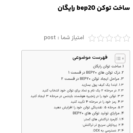
ساخت توکن bep20 رایگان
امتیاز شما : post
فهرست موضوعی
ساخت توکن رایگان
درک توکن های BEP20 در قسمت 1
مراحل ایجاد توکن BEP20 در قسمت 2
ابتدا یک کیف پول بسازید
در مرحله 2 یک نام و نماد برای توکن خود انتخاب کنید
توکن خود را در زنجیره هوشمند بایننس در مرحله 3 ایجاد کنید
رمز خود را در مرحله 4 تأیید کنید
مرحله 5: نقدینگی توکن خود را افزایش دهید
مزایای تولید توکن های BEP20
کارمزد تراکنش های کمتر:
پردازش سریع تر تراکنش:
دسترسی به DEX: