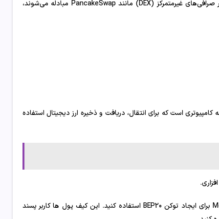
غیرمتمرکز متعدد (dApps) که در زنجیره هوشمند Binance ایجاد شده و در صرافی‌های غیرمتمرکز (DEX) مانند PancakeSwap مبادله می‌شوند،
د سکه BEP20 است. کیف پول یک برنامه کامپیوتری است که برای انتقال، دریافت و ذخیره ارز دیجیتال استفاده
فزاری.
ما توصیه می کنیم از کیف پول نرم افزاری مانند Trust Wallet یا MetaMask برای ایجاد توکن BEP20 استفاده کنید. این کیف پول ها کاربر پسند