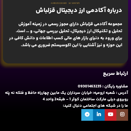
درباره آکادمی ارز دیجیتال قزلباش
مجموعه آکادمی قزلباش دارای مجوز رسمی در زمینه
آموزش
تحلیل و تکنیکال ارز دیجیتال، تحلیل بررسی جهانی
، و … است.
برای ورود به دنیای بازار های مالی کسب اطلاعات و دانش کافی در
این حوزه و نیز آشنایی با این اکوسیستم ضروری می باشد.
ارتباط سریع
مشاوره رایگان : 09301463235
آدرس : شعبه ارومیه: خیابان سرداران یک مابین چهارراه حافظ و فلکه نه پله
روبروی دیلی مارکت ساختمان کوثر 1 - طبقه2 واحد 4
ما را در شبکه های اجتماعی دنبال کنید: