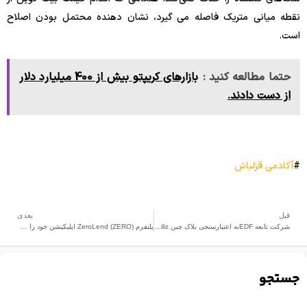
نقطه میانی متریک فاصله می گیرد، نشان دهنده محتمل بودن اصلاح
است.
حتما مطالعه کنید :
بازارهای کریپتو بیش از 400 میلیارد دلار
از دست دادند.
#
آکادمی قزلباش
قبل
بعدی
شرکت تابعه EDFبه اعتبارسنجی بلاک چین Chiliz تبدیل شد.
پلتفرم ZeroLend (ZERO) اپلیکیشن خود را روی اتریوم منتشر کرد
جستجو