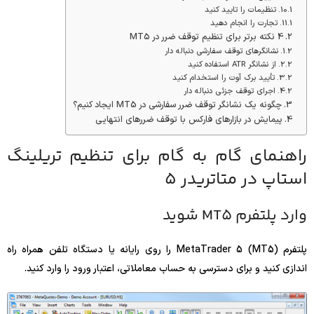
تنظیمات را تایید کنید
تجارت را انجام دهید
4 نکته برتر برای تنظیم توقف ضرر در MT5
نشانگرهای توقف سفارشی دنباله دار
از نشانگر ATR استفاده کنید
تأیید برک آوت را استخدام کنید
اجرای توقف جزئی دنباله دار
چگونه یک نشانگر توقف ضرر سفارشی در MT5 ایجاد کنیم؟
پیمایش در بازارهای فارکس با توقف ضررهای انتهایی
راهنمای گام به گام برای تنظیم تریلینگ
استاپ در متاتریدر 5
وارد پلتفرم MT5 شوید
پلتفرم MetaTrader 5 (MT5) را روی رایانه یا دستگاه تلفن همراه راه
اندازی کنید و برای دسترسی به حساب معاملاتی، اعتبار ورود را وارد کنید.