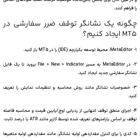
را فراهم کنند.
چگونه یک نشانگر توقف ضرر سفارشی در
MT5 ایجاد کنیم؟
1- MetaEditor، محیط توسعه یکپارچه (IDE) را در MT5 باز کنید.
2- در MetaEditor به مسیر File > New > Indicator بروید تا یک فایل
نشانگر سفارشی جدید ایجاد کنید.
3- خصوصیات نشانگر مانند روش محاسبه و تنظیمات نمایش را تعریف
کنید.
4- اجرای منطق توقف انتهایی از ردیابی اوج/پایین قیمت و محاسبه فاصله
توقف بر اساس پارامترهای تعریف شده توسط کاربر مانند ATR یا درصد ثابت.
5- کدی را برای کنترل مقداردهی اولیه نشانگر، مانند مقداردهی اولیه متغیرها