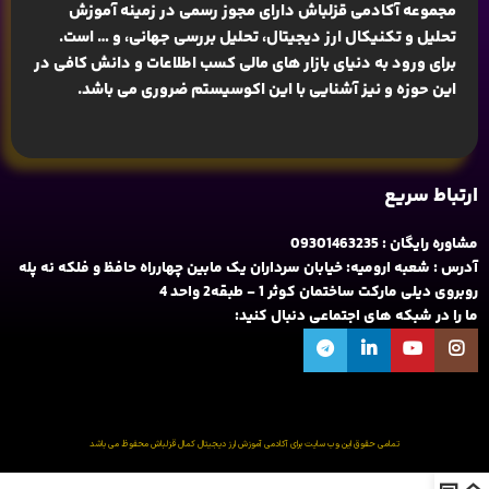
مجموعه آکادمی قزلباش دارای مجوز رسمی در زمینه
آموزش
تحلیل و تکنیکال ارز دیجیتال، تحلیل بررسی جهانی
، و … است.
برای ورود به دنیای بازار های مالی کسب اطلاعات و دانش کافی در
این حوزه و نیز آشنایی با این اکوسیستم ضروری می باشد.
ارتباط سریع
مشاوره رایگان : 09301463235
آدرس : شعبه ارومیه: خیابان سرداران یک مابین چهارراه حافظ و فلکه نه پله
روبروی دیلی مارکت ساختمان کوثر 1 - طبقه2 واحد 4
ما را در شبکه های اجتماعی دنبال کنید:
تمامی حقوق این وب سایت برای آکادمی آموزش ارز دیجیتال کمال قزلباش محفوظ می باشد