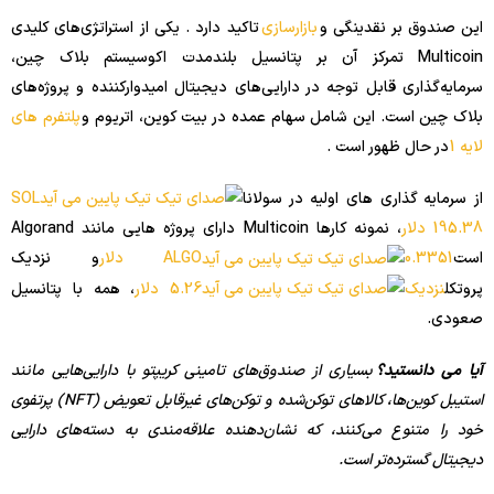
این صندوق بر نقدینگی و
بازارسازی
تاکید دارد . یکی از استراتژی‌های کلیدی
Multicoin تمرکز آن بر پتانسیل بلندمدت اکوسیستم بلاک چین،
سرمایه‌گذاری قابل توجه در دارایی‌های دیجیتال امیدوارکننده و پروژه‌های
بلاک چین است. این شامل سهام عمده در بیت کوین، اتریوم و
پلتفرم های
لایه 1
در حال ظهور است .
از سرمایه گذاری های اولیه در سولانا
SOL
195.38 دلار
، نمونه کارها Multicoin دارای پروژه هایی مانند Algorand
است
0.3351 دلار
ALGO
و نزدیک
پروتکل
نزدیک
5.26 دلار
، همه با پتانسیل
صعودی.
آیا می دانستید؟
بسیاری از صندوق‌های تامینی کریپتو با دارایی‌هایی مانند
استیبل کوین‌ها، کالاهای توکن‌شده و توکن‌های غیرقابل تعویض (NFT) پرتفوی
خود را متنوع می‌کنند، که نشان‌دهنده علاقه‌مندی به دسته‌های دارایی
دیجیتال گسترده‌تر است.