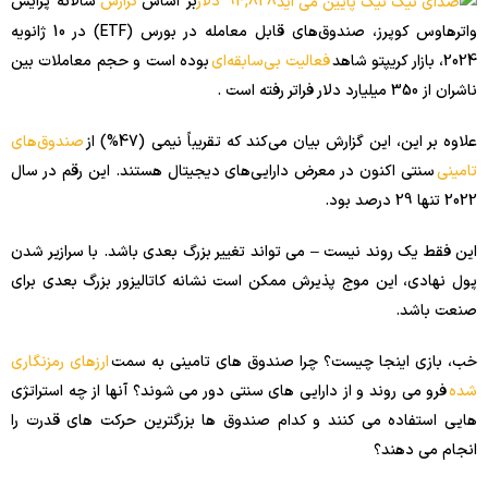
94,828 دلار
بر اساس
گزارش
سالانه پرایس
واترهاوس کوپرز، صندوق‌های قابل معامله در بورس (ETF) در 10 ژانویه
2024، بازار کریپتو شاهد
فعالیت بی‌سابقه‌ای
بوده است و حجم معاملات بین
ناشران از 350 میلیارد دلار فراتر رفته است .
علاوه بر این، این گزارش بیان می‌کند که تقریباً نیمی (47%) از
صندوق‌های
تامینی
سنتی اکنون در معرض دارایی‌های دیجیتال هستند. این رقم در سال
2022 تنها 29 درصد بود.
این فقط یک روند نیست – می تواند تغییر بزرگ بعدی باشد. با سرازیر شدن
پول نهادی، این موج پذیرش ممکن است نشانه کاتالیزور بزرگ بعدی برای
صنعت باشد.
خب، بازی اینجا چیست؟ چرا صندوق های تامینی به سمت
ارزهای رمزنگاری
شده
فرو می روند و از دارایی های سنتی دور می شوند؟ آنها از چه استراتژی
هایی استفاده می کنند و کدام صندوق ها بزرگترین حرکت های قدرت را
انجام می دهند؟