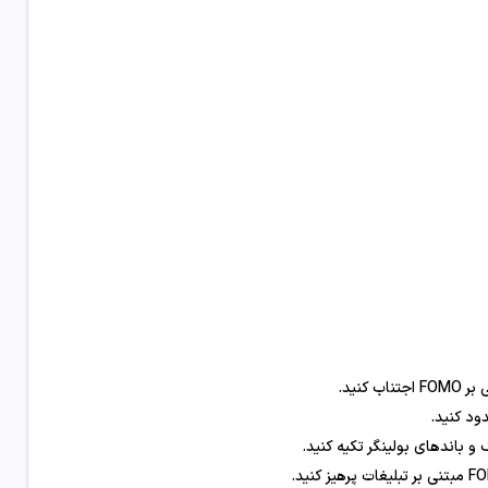
نید.
ود کنید.