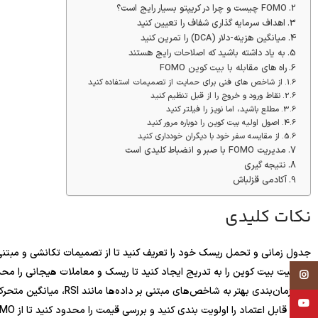
FOMO چیست و چرا در کریپتو بسیار رایج است؟
اهداف سرمایه گذاری شفاف را تعیین کنید
میانگین هزینه-دلار (DCA) را تمرین کنید
به یاد داشته باشید که اصلاحات رایج هستند
راه های مقابله با بیت کوین FOMO
از شاخص های فنی برای حمایت از تصمیمات استفاده کنید
نقاط ورود و خروج را از قبل تنظیم کنید
مطلع باشید، اما نویز را فیلتر کنید
اصول اولیه بیت کوین را دوباره مرور کنید
از مقایسه سفر خود با دیگران خودداری کنید
مدیریت FOMO با صبر و انضباط کلیدی است
نتیجه گیری
آکادمی قزلباش
نکات کلیدی
جدول زمانی و تحمل ریسک خود را تعریف کنید تا از تصمیمات تکانشی و مبتنی بر FOMO اجتناب ک
موقعیت بیت کوین را به تدریج ایجاد کنید تا ریسک و معاملات هیجانی را محد
Instagram
برای زمان‌بندی بهتر به شاخص‌های مبتنی بر داده‌ها مانند RSI، میانگین متحرک و باندهای بولینگر تکیه کنید.
YouTube
منابع قابل اعتماد را اولویت بندی کنید و بررسی قیمت را محدود کنید تا از FOMO مبتنی بر تبلیغات پرهیز کنید.