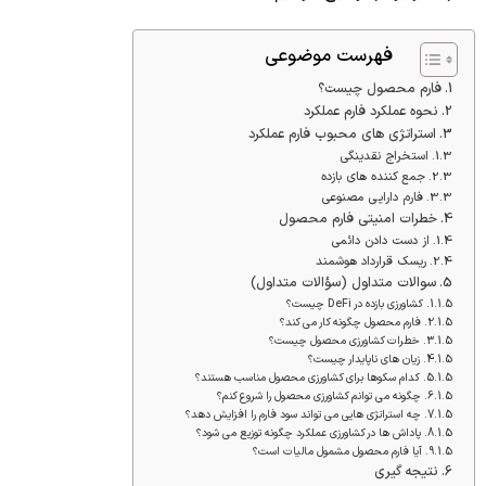
فهرست موضوعی
فارم محصول چیست؟
نحوه عملکرد فارم عملکرد
استراتژی های محبوب فارم عملکرد
استخراج نقدینگی
جمع کننده های بازده
فارم دارایی مصنوعی
خطرات امنیتی فارم محصول
از دست دادن دائمی
ریسک قرارداد هوشمند
سوالات متداول (سؤالات متداول)
کشاورزی بازده در DeFi چیست؟
فارم محصول چگونه کار می کند؟
خطرات کشاورزی محصول چیست؟
زیان های ناپایدار چیست؟
کدام سکوها برای کشاورزی محصول مناسب هستند؟
چگونه می توانم کشاورزی محصول را شروع کنم؟
چه استراتژی هایی می تواند سود فارم را افزایش دهد؟
پاداش ها در کشاورزی عملکرد چگونه توزیع می شود؟
آیا فارم محصول مشمول مالیات است؟
نتیجه گیری