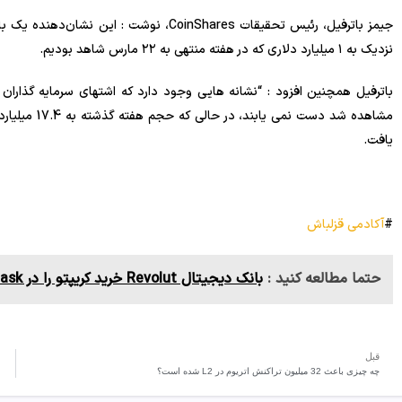
جیمز باترفیل، رئیس تحقیقات CoinShares، ن
نزدیک به ۱ میلیارد دلاری که در هفته منتهی به ۲۲ مارس شاهد بودیم.
یافت.
#
آکادمی قزلباش
حتما مطالعه کنید :
بانک دیجیتال Revolut خرید کریپتو را در MetaMask ساده کرد
قبل
چه چیزی باعث 32 میلیون تراکنش اتریوم در L2 شده است؟