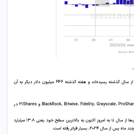
صندوق‌های ارز دیجیتال جهانی به رکورد ورودی سالانه 13.8 میلیارد دلاری از سال گذشته رسیده‌اند و هفته گذشته 646 میلیون دلار دیگر به آن
طبق آخرین گزارشات ، صندوق‌های رمزنگاری در مدیران دارایی‌هایی مانند BlackRock، Bitwise، Fidelity، Grayscale، ProShares و 21Shares در
پس از خالص ورودی‌های ۸۶۲ میلیون دلاری ایجاد شده در هفته قبل، ورودی‌ها از سال تا به امروز اکنون به بالاترین سطح خود یعنی ۱۳.۸ میلیارد