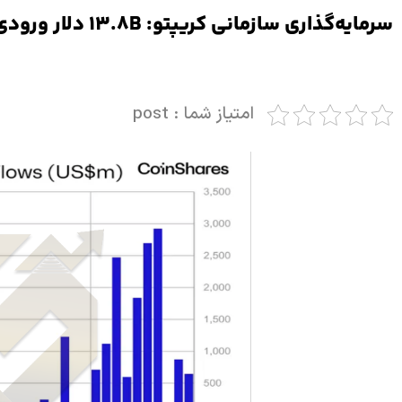
سرمایه‌گذاری سازمانی کریپتو: ۱۳.۸B دلار ورودی سالانه
امتیاز شما : post