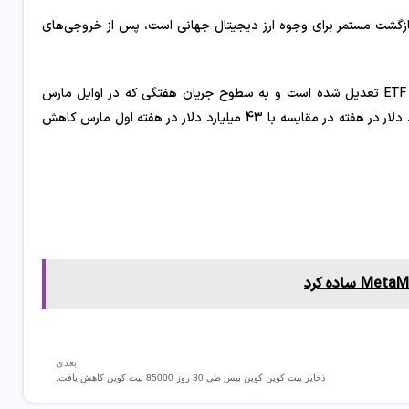
وشت : این نشان‌دهنده یک بازگشت مستمر برای وجوه ارز دیجیتال جهانی است، پس از خروجی‌های
باترفیل همچنین افزود : “نشانه هایی وجود دارد که اشتهای سرمایه گذاران ETF تعدیل شده است و به سطوح جریان هفتگی که در اوایل مارس
مشاهده شد دست نمی یابند، در حالی که حجم هفته گذشته به 17.4 میلیارد دلار در هفته در مقایسه با 43 میلیارد دلار در هفته اول مارس کاهش
بعدی
ذخایر بیت کوین کوین بیس طی 30 روز 85000 بیت کوین کاهش یافت.