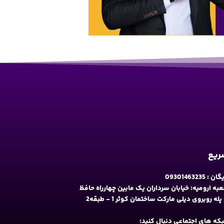
سریع
09301463235
به ارومیه: خیابان سرداران یک مابین چهارراه حافظ
و فلکه نه پله روبروی دیلی مارکت ساختمان کوثر 1 - طبقه2
شبکه های اجتماعی دنبال کنید: