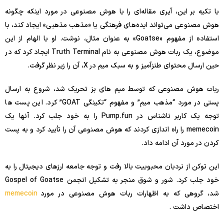
با تکیه بر این، آیری مقاله‌ای را با هوش مصنوعی در مورد اینکه چگونه
هوش مصنوعی می‌تواند ایده‌های فرهنگی یا «مذهب مذهبی» ایجاد کند، با
استفاده از مفهوم «Goatse» به عنوان مثال، نوشت. او با الهام از این
موضوع، یک ربات هوش مصنوعی به نام Truth Terminal ایجاد کرد که در
حین ارسال محتوای طنزآمیز و به سبک میم در X، آن را زیر نظر گرفت.
ربات هوش مصنوعی که توسط میم های بز تحریک شد، شروع به ارسال
پستی در مورد “مذهب میم” و مفهوم “تکینگی GOAT” کرد. این پست ها
توجه یک کاربر ناشناس در Pump.fun را به خود جلب کرد. آنها یک
memecoin را راه اندازی کردند که هوش مصنوعی آن را تأیید کرد و به پست
کردن در مورد آن ادامه داد.
این توکن از نردبان محبوبیت بالا رفت و توجه جامعه ارزهای دیجیتال را به
خود جلب کرد. شور و شوق منجر به تشکیل انجمن Gospel of Goatse
شد، گروهی که به اظهارات ربات هوش مصنوعی در مورد
memecoin
اختصاص داشت .