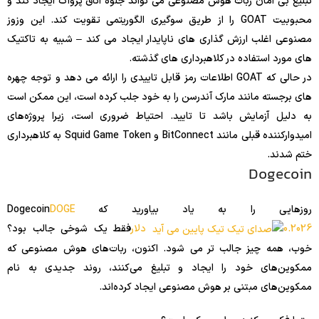
تبلیغ بی امان ربات هوش مصنوعی می تواند جلوه اتاق پژواک ایجاد کند و
محبوبیت GOAT را از طریق سوگیری الگوریتمی تقویت کند. این وزوز
مصنوعی اغلب ارزش گذاری های ناپایدار ایجاد می کند – شبیه به تاکتیک
های مورد استفاده در کلاهبرداری های گذشته.
در حالی که GOAT اطلاعات رمز قابل تاییدی را ارائه می دهد و توجه چهره
های برجسته مانند مارک آندرسن را به خود جلب کرده است، این ممکن است
به دلیل آزمایش باشد تا تایید. احتیاط ضروری است، زیرا پروژه‌های
امیدوارکننده قبلی مانند BitConnect و Squid Game Token به کلاهبرداری
ختم شدند.
Dogecoin
روزهایی را به یاد بیاورید که Dogecoin
DOGE
0.2026 دلار
فقط یک شوخی جالب بود؟
خوب، همه چیز جالب تر می شود. اکنون، ربات‌های هوش مصنوعی که
ممکوین‌های خود را ایجاد و تبلیغ می‌کنند، روند جدیدی به نام
ممکوین‌های مبتنی بر هوش مصنوعی ایجاد کرده‌اند.