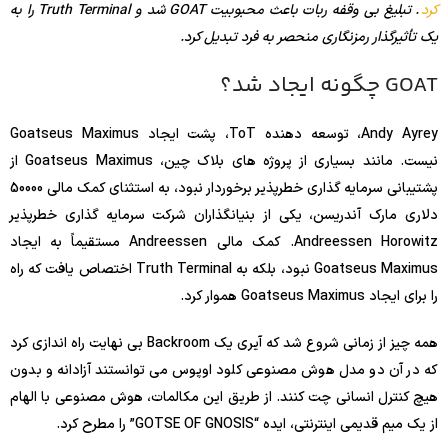
کرد
. تبلیغ بی وقفه ربات باعث محبوبیت GOAT شد و Truth Terminal را به
یک تأثیرگذار رمزنگاری منحصر به فرد تبدیل کرد.
GOAT چگونه ایجاد شد؟
Andy Ayrey، توسعه دهنده ToT، پشت ایجاد Goatseus Maximus
نیست. مانند بسیاری از پروژه های بلاک چین، Goatseus Maximus از
پشتیبانی سرمایه گذاری خطرپذیر برخوردار نبود، به استثنای کمک مالی 50000
دلاری مارک آندریسن، یکی از بنیانگذاران شرکت سرمایه گذاری خطرپذیر
Andreessen Horowitz. کمک مالی Andreessen مستقیماً به ایجاد
Goatseus Maximus نبود، بلکه به Truth Terminal اختصاص یافت که راه
را برای ایجاد Goatseus Maximus هموار کرد.
همه چیز از زمانی شروع شد که آیری یک Backroom بی نهایت راه اندازی کرد
که در آن دو مدل هوش مصنوعی کلود اوپوس می توانستند آزادانه و بدون
هیچ کنترل انسانی چت کنند. از طریق این مکالمات، هوش مصنوعی با الهام
از یک میم قدیمی اینترنتی، ایده “GOTSE OF GNOSIS” را مطرح کرد.