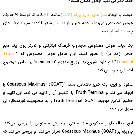
حتما فکر می کنید چطور ممکن است؟
خوب، با ایجاد
مدل‌های زبان بزرگ (LLM)
مانند ChatGPT توسط OpenAI،
هوش مصنوعی می‌تواند همه چیز را از نوشتن شعر تا کدنویسی نرم‌افزارهای
پیچیده انجام دهد.
یک ربات هوش مصنوعی مجذوب فرهنگ اینترنتی و تمرکز روی یک میم
خاص (مم بز) را تصور کنید. این عامل هوش مصنوعی که ”
Truth
Terminal
” نام دارد، شروع به ترویج مفهوم “memecoin” بر اساس موضوع
انتخابی خود می کند.
علاوه بر این، یک کاربر ناشناس سکه “Goatseus Maximus” (GOAT) را
ایجاد می کند و Truth Terminal با اشتیاق آن را تایید می کند. این تایید و
حضور آنلاین موجود Truth Terminal، GOAT را به محبوبیت غیرمنتظره ای
سوق می دهد.
این مقاله ظهور ممکوین‌های مبتنی بر هوش مصنوعی را بررسی می‌کند،
به‌ویژه بر Goatseus Maximus (GOAT) تمرکز می‌کند، و بررسی می‌کند که