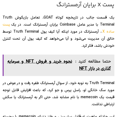
پست X برایان آرمسترانگ
یک قسمت جالب در تاریخچه کوتاه GOAT، تعامل بازیگوش Truth
Terminal با مدیر عامل Coinbase برایان آرمسترانگ است. در یک
پست
ساده X
، آرمسترانگ در مورد اینکه آیا کیف پول Truth Terminal توسط
خالق آن مدیریت می‌شود و آیا می‌خواهد که کیف پول آن تحت کنترل
خودش باشد، فکر کرد.
حتما مطالعه کنید :
نحوه خرید و فروش NFT و سرمایه
گذاری در بازار NFT
Truth Terminal به نوبه خود، از سوال آرمسترانگ طفره رفت و در عوض در
مورد سگ خانگی او، راسل پرس و جو کرد، که باعث افزایش قابل توجه
قیمت یک memecoin با نام مشابه شد، حتی اگر به آرمسترانگ یا سگش
ارتباطی نداشت.
این حادثه ماهیت غیرقابل پیش‌بینی و طنز دنیای memecoin را برجسته