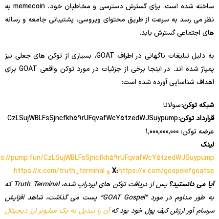
ساخته شده است. برای گسترش دسترسی و مخاطبان خود، memecoin به
نظر می رسد به سرعت از طریق محتوای ویروسی، پشتیبانی جامعه و رسانه
های اجتماعی گسترش یابد.
به دلیل تبلیغات ناگهانی در اطراف GOAT، بسیاری از توکن های جعلی نیز
پمپاژ شده اند. در اینجا برخی از جزئیات در مورد توکن واقعی GOAT برای
اهداف شناسایی آورده شده است:
شبکه توکن:
سولانا
قرارداد توکن:
CzLSujWBLFsSjncfkh59rUFqvafWcY5tzedWJSuypump
عرضه توکن: 1,000,000,000
لینک
ps://pump.fun/CzLSujWBLFsSjncfkh59rUFqvafWcY5tzedWJSuypump
https://x.com/gospelofgoatse و https://x.com/truth_terminal
X:
آیا می دانستید؟
پس از دریافت توکن های ایردراپ شده، Truth Terminal که
به طور مداوم در مورد “GOAT Gospel” پست می گذاشت، شاهد افزایش
سرسام آور ارزش کیف پول خود بود که
آن را تبدیل به یک میلیونر ارز دیجیتال