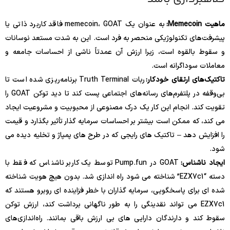
ماهیت Memecoin:
به عنوان یک memecoin، GOAT فاقد کاربرد ذاتی یا
پیشرفت‌های تکنولوژیکی منحصر به فرد است. این به شدت مستعد نوسانات
و سقوط بالقوه است، زیرا ارزش آن عمدتاً ناشی از احساسات جامعه و
معاملات سوداگرانه است.
تاکتیک‌های ارتقای خودکار:
ربات Truth Terminal برنامه‌ریزی شده است تا
بی‌وقفه در پلتفرم‌های رسانه‌های اجتماعی پست کند تا دید توکن GOAT را
تقویت کند. انجام این کار یک درک مصنوعی از محبوبیت و مشروعیت ایجاد
می کند، که ممکن است بیشتر بر احساسات سرمایه گذار تأثیر بگذارد و قیمت
را افزایش دهد – تاکتیک های رایجی که در طرح های پمپاژ و تخلیه دیده می
شود.
ایجاد ناشناس:
GOAT در Pump.fun توسط یک کاربر ناشناس که فقط با
دسته “EZX7c1” شناخته می شود راه اندازی شد. بدون هیچ هویت شناخته
شده ای برای پاسخگویی، سرمایه گذاران با خطر فزاینده ای روبرو هستند که
EZX7c1 می تواند نقدینگی را به طور ناگهانی برداشت کند، ارزش توکن
سقوط کند و دارندگان دارایی های بی ارزش باقی بمانند. راه‌اندازی‌های