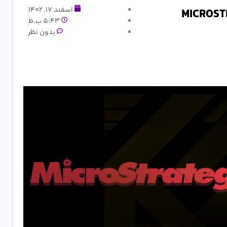
اسفند 17, 1402
5:43 ب.ظ
بدون نظر