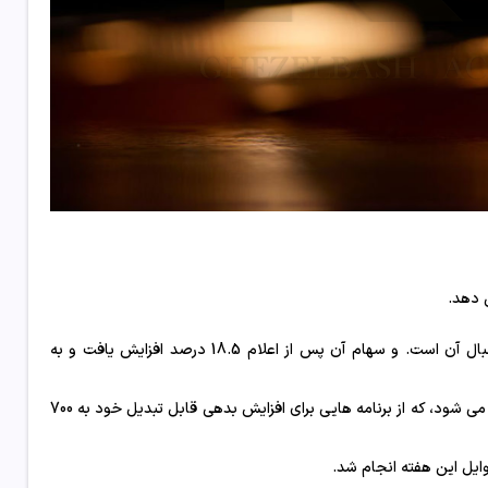
ذخایر بیت کوین MicroStrategy افزایش می یابد و شور و شوق بازار به دنبال آن است. و سهام آن پس از اعلام 18.5 درصد افزایش یافت و به
شرکت MicroStrategy که به خاطر ذخایر قابل توجه بیت کوین خود شناخته می شود، که از برنامه هایی برای افزایش بدهی قابل تبدیل خود به 700