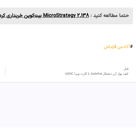
حتما مطالعه کنید :
MicroStrategy 2,138 بیت‌کوین خریداری کرد.
#
آکادمی قزلباش
قبل
کیف پول ارز دیجیتال SafePal با کارت ویزا USDC