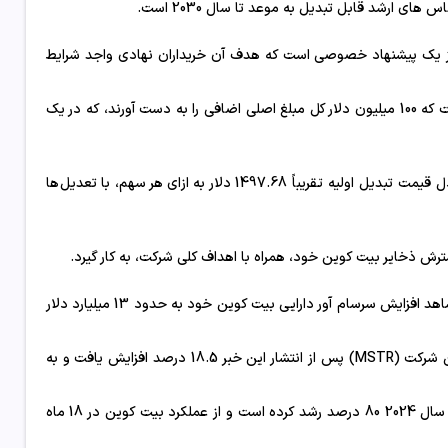
ار 1933، این یادداشت ها بخشی از یک پیشنهاد خصوصی است که هدف آن خریداران نهادی واجد شرایط
به‌علاوه، MicroStrategy به خریداران اولیه اسکناس‌ها این امکان را داده است که 100 میلیون دلار کل مبلغ اصلی اضافی را به دست آورند، که در یک
نرخ تبدیل اولیه 0.6677 سهم به ازای هر 1000 دلار مبلغ اصلی اسکناس، معادل قیمت تبدیل اولیه تقریباً 1497.68 دلار به ازای هر سهم، با تعدیل‌ها
ش ذخایر بیت کوین خود، همراه با اهداف کلی شرکت، به کار گیرد.
از زمان شروع استراتژی خرید بیت کوین i A hedge در برابر تورم، این شرکت شاهد افزایش سرسام آور دارایی بیت کوین خود به حدود 13 میلیارد دلار
واکنش بازار به اعلام MicroStrategy قوی بود، به طوری که قیمت سهام این شرکت (MSTR) پس از انتشار این خبر 18.5 درصد افزایش یافت و به
این نشان‌دهنده ادامه عملکرد چشمگیر سهام MSTR است که در دو ماه اول سال 2024 80 درصد رشد کرده است و از عملکرد بیت کوین در 18 ماه