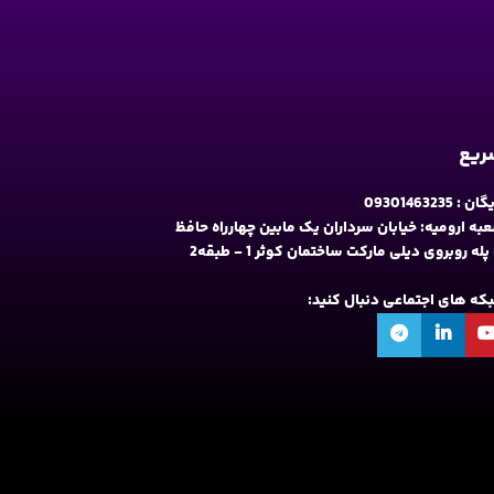
سریع
09301463235
به ارومیه: خیابان سرداران یک مابین چهارراه حافظ
و فلکه نه پله روبروی دیلی مارکت ساختمان کوثر 1 - طبقه2
شبکه های اجتماعی دنبال کنید: