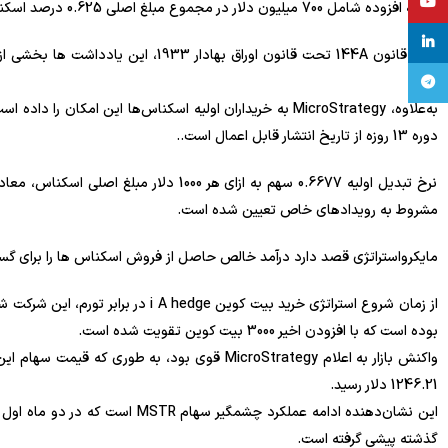
YouTube
عرضه افزوده شامل 700 میلیون دلار در مجموع مبلغ اصلی 0.625 درصد اسکناس های ارشد قابل تبدیل به موعد تا سال 2030 است.
linkedin
طبق قانون 144A تحت قانون اوراق بهاد
تلگرام
است.
دوره 13 روزه از تاریخ انتشار قابل اعمال است..
مشروط به رویدادهای خاص تعیین شده است.
مایکرواستراتژی قصد دارد درآمد خالص حاصل از فروش اسکناس ها را برای گستر
بوده است که با افزودن اخیر 3000 بیت کوین تقویت شده است.
1246.21 دلار رسید.
گذشته پیشی گرفته است.