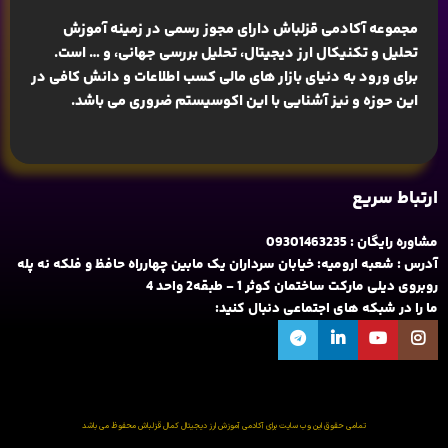
مجموعه آکادمی قزلباش دارای مجوز رسمی در زمینه
آموزش
تحلیل و تکنیکال ارز دیجیتال، تحلیل بررسی جهانی
، و … است.
برای ورود به دنیای بازار های مالی کسب اطلاعات و دانش کافی در
این حوزه و نیز آشنایی با این اکوسیستم ضروری می باشد.
ارتباط سریع
مشاوره رایگان : 09301463235
آدرس : شعبه ارومیه: خیابان سرداران یک مابین چهارراه حافظ و فلکه نه پله
روبروی دیلی مارکت ساختمان کوثر 1 - طبقه2 واحد 4
ما را در شبکه های اجتماعی دنبال کنید:
تمامی حقوق این وب سایت برای آکادمی آموزش ارز دیجیتال کمال قزلباش محفوظ می باشد