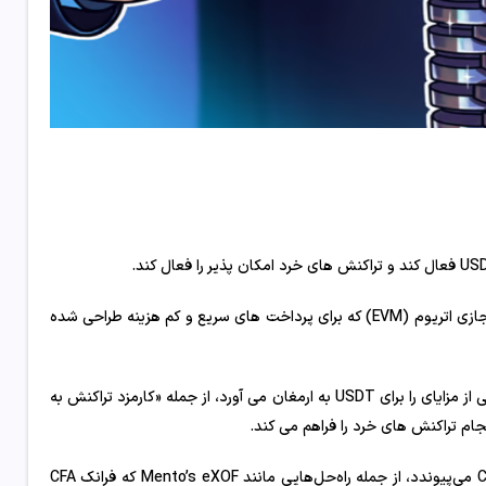
تتر USDT را روی Celo راه اندازی می کند، یک شبکه لایه 1 سازگار با ماشین مجازی اتریوم (EVM) که برای پرداخت های سریع و کم هزینه طراحی شده
تتر با اعلام این خبر ب در 11 مارس، خاطرنشان کرد که ادغام جدید طیف وسیعی از مزایای را برای USDT به ارمغان می آورد، از جمله «کارمزد تراکنش به
شبکه Tether USDT به مجموعه‌ای از دارایی‌های پایدار موجود در پلتفرم Celo می‌پیوندد، از جمله راه‌حل‌هایی مانند Mento’s eXOF که فرانک CFA