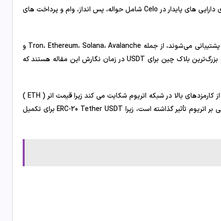
را ردیابی می‌کند و cREAL که واقعی برزیل را ردیابی می‌کند. موارد استفاده برای دارایی های پایدار در Celo شامل حواله، پس انداز، وام و پرداخت های
شبکه USDT مبتنی بر سلو به ۱۴ بلاک چین که در حال حاضر توسط Tether پشتیبانی می‌شوند، از جمله Tron، Ethereum، Solana، Avalanche و
Omni می‌پیوندد. طبق گفته Tether Transparency، Tron و Ethereum دو بزرگ‌ترین بلاک چین برای USDT در زمان نگارش این مقاله هستند که
این خبر در حالی منتشر می شود که جامعه ارزهای دیجیتال به طور فزاینده ای از کارمزدهای بالا در شبکه اتریوم شکایت می کند زیرا قیمت اتر ( ETH )
از 4000 دلار عبور می کند. کارمزدهای سرسام آور ETH همچنین بر USDT مبتنی بر اتریوم تأثیر گذاشته است، زیرا ERC-20 Tether USDT برای تکمیل