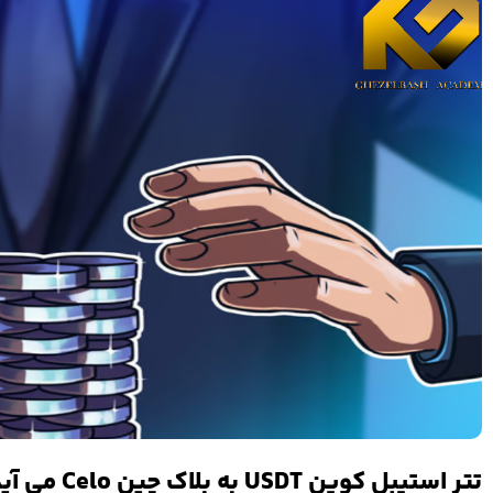
تتر استیبل کوین USDT به بلاک چین Celo می آید.!