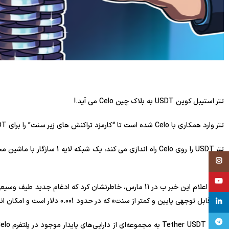
تتر استیبل کوین USDT به بلاک چین Celo می آید.!
تتر وارد همکاری با Celo شده است تا “کارمزد تراکنش های زیر سنت” را برای USDT فعال کند و تراکنش های خرد امکان پذیر را فعال کند.
Instagram
است.
YouTube
طور قابل توجهی پایین و کمتر از سنت» که در حدود 0.001 دلار است و امکان انجام تراکنش های خرد را فراهم می کند.
linkedin
تلگرام