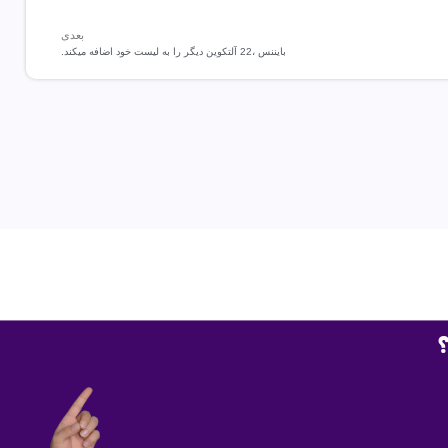
بعدی
بایننس ،22 آلتکوین دیگر را به لیست خود اضافه میکند.
؟