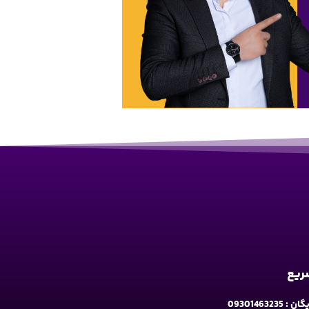
سریع
09301463235