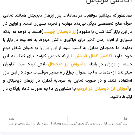
آکادمی قزلباش
همانطور که میدانیم موفقیت در معاملات بازار ارزهای دیجیتال همانند تمامی
حرفه های تخصصی دیگر، نیازمند مهارت و تجربه بسیاری است. و اولین کار
در این بازار آشنا شدن با مفهوم
(
ارز دیجیتال چیست
)
است. با توجه به اینکه
بسیاری از افراد زمان کافی برای فراگیری دانش مربوط به فعالیت در بازار را
ندارند اما همچنان تمایل به کسب سود از این بازار را به عنوان شغل دوم
خود دارند.
آکادمی کمال قزلباش
با ارائه خدمتی کارآمد برای کمک به این
دسته از عزیزان در رابطه با
آموزش ارز دیجیتال
تلاش کرده است. کاربران
میتوانند از خدمات ما به عنوان چراغ راه مسیر موفقیت خود در این بازار
استفاده کنند. و در صورت تمایل به سرمایه گذاری در ارزهای دیجیتال و
یا
آموزش ارز دیجیتال در ارومیه
با مشاورین ما به صورت کاملا رایگان در
ارتباط باشید.
قبل
بعدی
بیت کوین رونز: آیا این روند بزرگ بعدی کریپتو است؟
آینده Staking اتریوم نیاز به اعتبارسنجی توزیع شده دارد