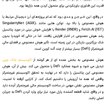
قدرت این فناوری باورنکردنی برای متحول کردن همه بازارها بود.
در واقع، این خبر جزر و مدی بود که تمام پروژه‌های ارز دیجیتال مرتبط با
هوش مصنوعی را بالا برد. توکن هایی مانند SingularityNet (AGIX)،
Fetch.AI (FET) و Render (RNDR) با افزایش خوش بینی در مورد پتانسیل
رشد هوش مصنوعی در اخبار افزایش یافتند. اما در حالی که انویدیا بدون
شک بزرگترین بازیکن در این زمینه است، تأثیر هوش مصنوعی بر فضای مالی
غیرمتمرکز (DeFi) بسیار بیشتر از چند آلت کوین است.
هوش مصنوعی به بخش عمده ای از هر گوشه از
اکوسیستم بلاک چین
تبدیل می شود و شیوه عملکرد DeFi را متحول می کند. بیش از آن، هوش
مصنوعی این پتانسیل را دارد که در نهایت به تحقق اکوسیستم غیرمتمرکز
واقعی که همه ما آرزویش را داشتیم کمک کند. از کارایی گرفته تا امنیت،
هوش مصنوعی نقش مهمی در ساخت اکوسیستم مالی غیرمتمرکز آینده دارد
و در واقع، شاید قطعه گمشده پازل مورد نیاز برای وارد کردن DeFi به جریان
اصلی باشد.