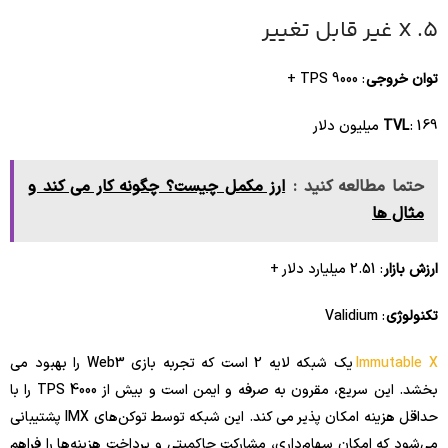
5. X غیر قابل تغییر
توان خروجی
: 9000 TPS +
: 169 میلیون دلار
TVL
حتما مطالعه کنید :
ارز مکمل چیست؟ چگونه کار می کند و
مثال ها
ارزش بازار
: 2.51 میلیارد دلار +
تکنولوژی
: Validium
Immutable X
یک شبکه لایه 2 است که تجربه بازی Web3 را بهبود می
بخشد. این سریع، مقرون به صرفه و ایمن است و بیش از 4000 TPS را با
حداقل هزینه امکان پذیر می کند. این شبکه توسط توکن‌های IMX پشتیبانی
می‌شود که امکان سهام‌داری، مشارکت حاکمیتی و پرداخت هزینه‌ها را فراهم