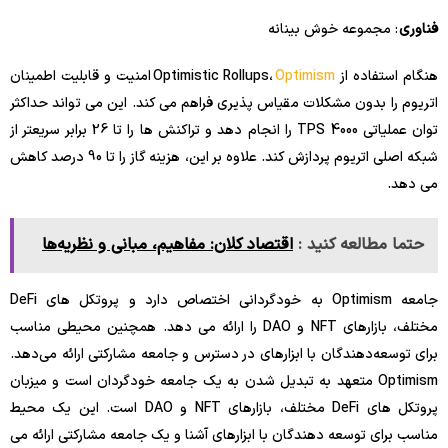
فناوری
: مجموعه خوش بینانه
هنگام استفاده از Optimistic Rollups،
Optimism
امنیت و قابلیت اطمینان
اتریوم را بدون مشکلات مقیاس پذیری فراهم می کند. این می تواند حداکثر
توان عملیاتی 4000 TPS را انجام دهد و تراکنش ها را تا 26 برابر سریعتر از
شبکه اصلی اتریوم پردازش کند. علاوه بر این، هزینه گاز را تا 90 درصد کاهش
می دهد.
حتما مطالعه کنید :
اقتصاد کلان: مفاهیم، مبانی و نظریه‌ها
جامعه Optimism به خودگردانی اختصاص دارد و پروتکل های DeFi
مختلف، بازارهای NFT و DAO را ارائه می دهد. همچنین محیطی مناسب
برای توسعه‌دهندگان با ابزارهای در دسترس و جامعه مشارکتی ارائه می‌دهد.
Optimism متعهد به تبدیل شدن به یک جامعه خودگردان است و میزبان
پروتکل های DeFi مختلف، بازارهای NFT و DAO است. این یک محیط
مناسب برای توسعه دهندگان با ابزارهای آشنا و یک جامعه مشارکتی ارائه می