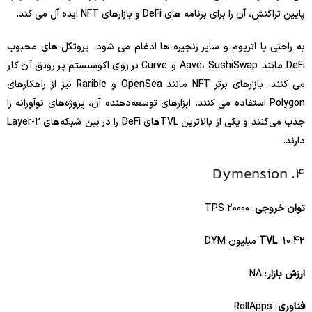
پایین تراکنش، آن را برای برنامه های DeFi و بازارهای NFT ایده آل می کند.
به راحتی با اتریوم و سایر زنجیره ها ادغام می شود. پروتکل های محبوب
DeFi مانند Aave، SushiSwap و Curve بر روی اکوسیستم پر رونق آن کار
می کنند. بازارهای برتر NFT مانند OpenSea و Rarible نیز از راهکارهای
Polygon استفاده می کنند. ابزارهای توسعه‌دهنده آن، پروژه‌های نوآورانه را
جذب می‌کنند و یکی از بالاترین TVL‌های DeFi را در بین شبکه‌های Layer-2
دارند.
4. Dymension
توان خروجی
: 20000 TPS
: 10.42 میلیون DYM
TVL
ارزش بازار
: NA
فناوری
: RollApps