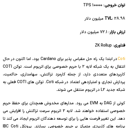
توان خروجی
: 100000 TPS
: 28.98 میلیون دلار
TVL
ارزش بازار
: 72.1 میلیون دلار
فناوری
: ZK Rollup
Coti
در ابتدا یک راه حل مقیاس پذیر برای Cardano بود، اما اکنون در حال
انتقال به یک شبکه لایه ۲ با حریم خصوصی برای اتریوم است. توکن COTI
کاربردهای متعددی دارد، از جمله کارمزد تراکنش، سهامداری، حاکمیت،
پردازش تجاری و امتیازدهی اعتماد در شبکه Coti. توکن های COTI فعلی به
شبکه جدید L2 در اتریوم منتقل می شوند.
کوتی از DAG به EVM می رود. مدارهای مخدوش همچنان برای حفظ حریم
خصوصی استفاده خواهند شد. لایه 2 اتریوم سرعت تراکنش را افزایش می
دهد. این تغییر فرصت هایی را برای توسعه دهندگان اتریوم ایجاد می کند تا
برنامه های کاربردی متمرکز بر حریم خصوصی بسازند. پروتکل IBC Coti