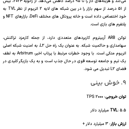
می‌کند و هزینه‌های گاز را تا ۹۵ درصد کاهش می‌دهد. از ژانویه 2024، بیش
از 51 درصد از سهم بازار را در بین شبکه های لایه 2 اتریوم از نظر TVL به
خود اختصاص داده است و خانه پروتکل های مختلف DeFi، بازارهای NFT و
پلتفرم های بازی است.
توکن ARB آربیتروم کاربردهای متعددی دارد، از جمله کارمزد تراکنش،
سهامداری و حاکمیت شبکه. به عنوان یک راه حل L2، به امنیت شبکه اصلی
اتریوم متکی است. با وجود خطرات مرتبط با پرتاب اخیر، Arbitrum به لطف
یک تیم و جامعه توسعه قوی در حال جذب است و به یک بازیگر کلیدی در
فضای L2 تبدیل می شود.
9. خوش بینی
توان خروجی
: 2000 TPS
: 5.5 میلیارد دلار
TVL
ارزش بازار
: 3 میلیارد دلار +