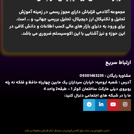
مجموعه آکادمی قزلباش دارای مجوز رسمی در زمینه
آموزش
تحلیل و تکنیکال ارز دیجیتال، تحلیل بررسی جهانی
، و … است.
برای ورود به دنیای بازار های مالی کسب اطلاعات و دانش کافی در
این حوزه و نیز آشنایی با این اکوسیستم ضروری می باشد.
ارتباط سریع
مشاوره رایگان : 09301463235
آدرس : شعبه ارومیه: خیابان سرداران یک مابین چهارراه حافظ و فلکه نه پله
روبروی دیلی مارکت ساختمان کوثر 1 - طبقه2 واحد 4
ما را در شبکه های اجتماعی دنبال کنید:
تمامی حقوق این وب سایت برای آکادمی آموزش ارز دیجیتال کمال قزلباش محفوظ می باشد