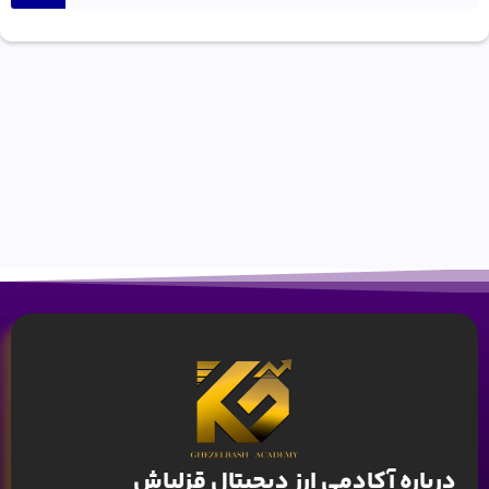
درباره آکادمی ارز دیجیتال قزلباش